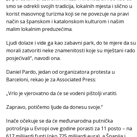
smo se odrekli svojih tradicija, lokalnih mjesta i slično u
korist masovnog turizma koji se ne povezuje na pravi
način sa španskom i katalonskom kulturom i našim
malim lokalnim preduzećima.
Ljudi dolaze i vide ga kao zabavni park, do te mjere da su
morali zatvoriti neke znamenitosti koje su mještani rado
posjećivali“, navodi ona.
Daniel Pardo, jedan od organizatora protesta u
Barceloni, rekao je za Associated Press:
„Vrlo je vjerovatno da će se vodeni pištolji vratiti.
Zapravo, potičemo ljude da donesu svoje.“
Inače očekuje se da će međunarodna putnička
potrošnja u Evropi ove godine porasti za 11 posto – na
617 milijardi funti (oko 725 milijardi eura), a Španija i