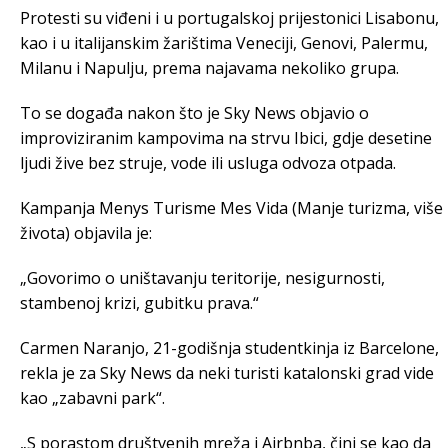
Protesti su viđeni i u portugalskoj prijestonici Lisabonu,
kao i u italijanskim žarištima Veneciji, Genovi, Palermu,
Milanu i Napulju, prema najavama nekoliko grupa.
To se događa nakon što je Sky News objavio o
improviziranim kampovima na strvu Ibici, gdje desetine
ljudi žive bez struje, vode ili usluga odvoza otpada.
Kampanja Menys Turisme Mes Vida (Manje turizma, više
života) objavila je:
„Govorimo o uništavanju teritorije, nesigurnosti,
stambenoj krizi, gubitku prava.“
Carmen Naranjo, 21-godišnja studentkinja iz Barcelone,
rekla je za Sky News da neki turisti katalonski grad vide
kao „zabavni park“.
„S porastom društvenih mreža i Airbnba, čini se kao da