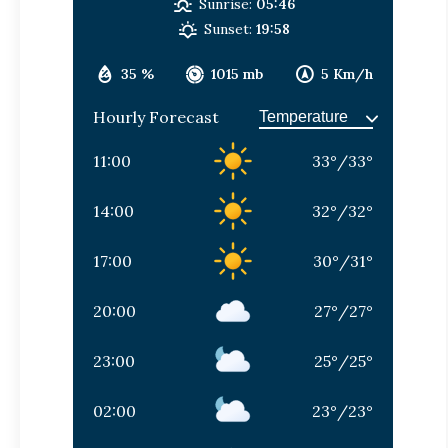
Sunrise:
05:46
Sunset:
19:58
35 %
1015 mb
5 Km/h
Hourly Forecast
11:00
33
°
/
33
°
14:00
32
°
/
32
°
17:00
30
°
/
31
°
20:00
27
°
/
27
°
23:00
25
°
/
25
°
02:00
23
°
/
23
°