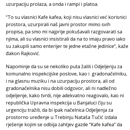
uzurpaciju prolaza, a onda i rampi i platoa.
“To su vlasnici Kafe kafea, koji nisu vlasnici već korisnici
prostora, uzurpirali naš javni prostor mimo svih
propisa, pa smo mi najprije pokušavali razgovarati sa
njima, ali su vlasnici insistirali da na to imaju pravo iako
su zakupili samo enterijer te jedne etažne jedinice“, kaže
đakon Rajković.
Napominje da su se nekoliko puta žalili i Odjeljenju za
komunalno inspekcijske poslove, kao i gradonačelniku,
i na glasnu muziku i na uzurpaciju prostora, ali od
gradonačelnika nisu dobili odgovor, ali ni nadležno
odjeljenje, kako tvrdi, nije adekvatno reagovalo, kao ni
republička Upravna inspekcija u Banjaluci čiju su
urgenciju tražili, da bi ipak načelnica Odjeljenja za
prostorno uređenje u Trebinju Nataša Tučić izdala
rješenje kojim se odbija zahtjev gazde “Kafe kafea” da