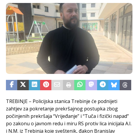
TREBINJE – Policijska stanica Trebinje će podnijeti
zahtjev za pokretanje prekršajnog postupka zbog
počinjenih prekršaja “Vrijeđanje” i “Tuča i fizički napad”
po zakonu o javnom redu i miru RS protiv lica inicijala A.I.
i N.M. iz Trebinja koje sveštenik, đakon Branislav