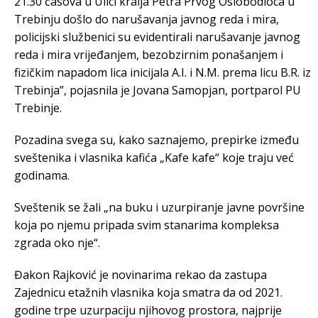
21.30 časova u Ulici kralja Petra Prvog Oslobodioca u
Trebinju došlo do narušavanja javnog reda i mira,
policijski službenici su evidentirali narušavanje javnog
reda i mira vrijeđanjem, bezobzirnim ponašanjem i
fizičkim napadom lica inicijala A.I. i N.M. prema licu B.R. iz
Trebinja”, pojasnila je Jovana Samopjan, portparol PU
Trebinje.
Pozadina svega su, kako saznajemo, prepirke između
sveštenika i vlasnika kafića „Kafe kafe“ koje traju već
godinama.
Sveštenik se žali „na buku i uzurpiranje javne površine
koja po njemu pripada svim stanarima kompleksa
zgrada oko nje“.
Đakon Rajković je novinarima rekao da zastupa
Zajednicu etažnih vlasnika koja smatra da od 2021.
godine trpe uzurpaciju njihovog prostora, najprije