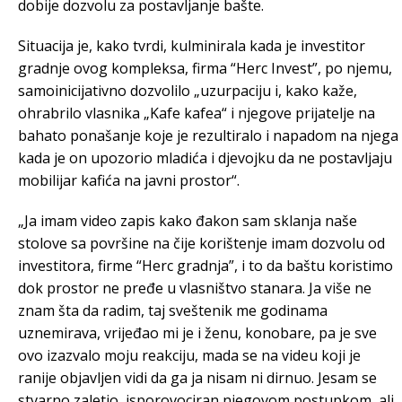
dobije dozvolu za postavljanje bašte.
Situacija je, kako tvrdi, kulminirala kada je investitor
gradnje ovog kompleksa, firma “Herc Invest”, po njemu,
samoinicijativno dozvolilo „uzurpaciju i, kako kaže,
ohrabrilo vlasnika „Kafe kafea“ i njegove prijatelje na
bahato ponašanje koje je rezultiralo i napadom na njega
kada je on upozorio mladića i djevojku da ne postavljaju
mobilijar kafića na javni prostor“.
„Ja imam video zapis kako đakon sam sklanja naše
stolove sa površine na čije korištenje imam dozvolu od
investitora, firme “Herc gradnja”, i to da baštu koristimo
dok prostor ne pređe u vlasništvo stanara. Ja više ne
znam šta da radim, taj sveštenik me godinama
uznemirava, vrijeđao mi je i ženu, konobare, pa je sve
ovo izazvalo moju reakciju, mada se na videu koji je
ranije objavljen vidi da ga ja nisam ni dirnuo. Jesam se
stvarno zaletio, isporovociran njegovom postupkom, ali