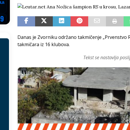
EGOVINA
o!
REPUBLIKA SRPSKA
 u sukobu, pogotovo nisu zbog Eleka
LIČNI STAV
Danas je Zvorniku održano takmičenje „Prvenstvo 
ve im prepustimo, ostaće nam samo siledžije i tišina
BOSNA I
takmičara iz 16 klubova.
Tekst se nastavlja posli
 računi
REPUBLIKA SRPSKA
onačelnik Splita, Željko Kerum
SVIJET