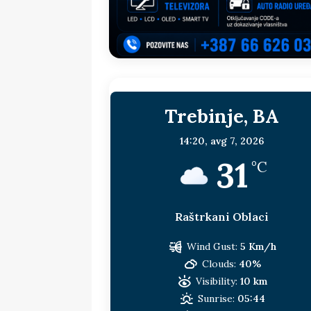
sljedeća meta!?
BOSNA I HERC
[ 14. jul 2026. ]
Budimiru je jako ža
[ 13. jul 2026. ]
Dodik i Vučić nisu
[ 11. jul 2026. ]
Ako se povučemo i s
Trebinje, BA
HERCEGOVINA
[ 9. jul 2026. ]
RTRS-u blokirani svi
14:20,
avg 7, 2026
31
[ 30. jul 2026. ]
Uhapšen bivši grad
°C
Raštrkani Oblaci
Wind Gust:
5 Km/h
Clouds:
40%
Visibility:
10 km
Sunrise:
05:44