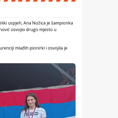
veliki uspjeh, Ana Nožica je šampionka
inović osvojio drugo mjesto u
enciji mlađih pionirki i osvojila je