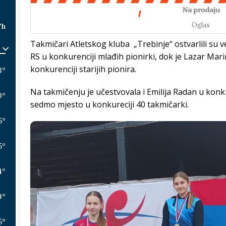
Oglas
/h
Takmičari Atletskog kluba „Trebinje“ ostvarlili su 
RS u konkurenciji mlađih pionirki, dok je Lazar Mar
konkurenciji starijih pionira.
3
°
Na takmičenju je učestvovala i Emilija Radan u konkur
0
°
sedmo mjesto u konkureciji 40 takmičarki.
5
°
5
°
4
°
9
°
5
°