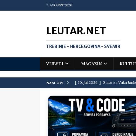
7. AVGUST 2026.
LEUTAR.NET
TREBINJE - HERCEGOVINA - SVEMIR
VIJESTI
MAGAZIN
KULTU
[ 20. jul 2026. ]
Zlato za Vuka Jank
NASLOVI
matematičkoj olimpijadi
VIJEST
[ 19. jul 2026. ]
Da li i obraz ima ci
[ 16. jul 2026. ]
Mile će da ti oprost
[ 16. jul 2026. ]
Krediti i dugovi El
[ 15. jul 2026. ]
Politički potres u 