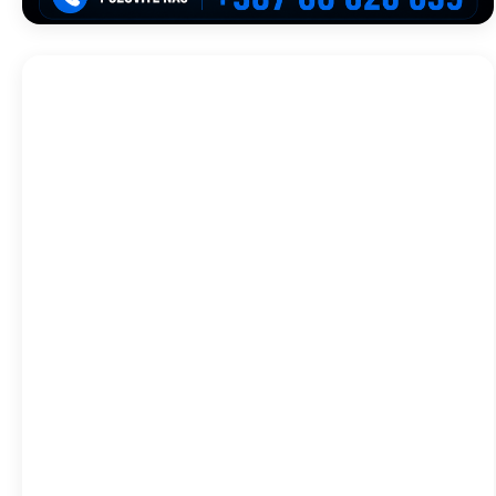
Trebinje, BA
22:18,
avg 6, 2026
25
°C
Isprekidani Oblaci
Wind Gust:
7 Km/h
Clouds:
70%
Visibility:
10 km
Sunrise:
05:43
Sunset:
20:01
44 %
1014 mb
8 Km/h