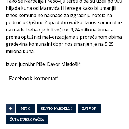
Tako se Nardelija i Kesoviju teretilo da su uzeli po 900
hiljada kuna od Maravića i Hercega kako bi umanjili
iznos komunalne naknade za izgradnju hotela na
području Opštine Župa dubrovačka. Iznos komunalne
naknade trebao je biti veći od 9,24 miliona kuna, a
prema optužnici malverzacijama s proračunom obima
građevina komunalni doprinos smanjen je na 5,25
miliona kuna.
Izvor: juzni.hr Piše: Davor Mladošić
Facebook komentari
MITO
SILVIO NARDELLI
ZATVOR
ŽUPA DUBROVAČKA