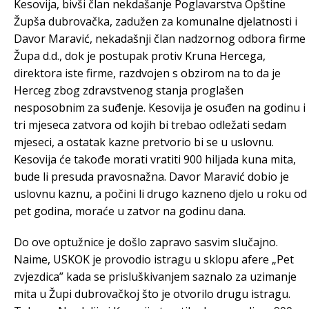
Kesovija, bivši član nekdašanje Poglavarstva Opštine
Župša dubrovačka, zadužen za komunalne djelatnosti i
Davor Maravić, nekadašnji član nadzornog odbora firme
Župa d.d., dok je postupak protiv Kruna Hercega,
direktora iste firme, razdvojen s obzirom na to da je
Herceg zbog zdravstvenog stanja proglašen
nesposobnim za suđenje. Kesovija je osuđen na godinu i
tri mjeseca zatvora od kojih bi trebao odležati sedam
mjeseci, a ostatak kazne pretvorio bi se u uslovnu.
Kesovija će takođe morati vratiti 900 hiljada kuna mita,
bude li presuda pravosnažna. Davor Maravić dobio je
uslovnu kaznu, a počini li drugo kazneno djelo u roku od
pet godina, moraće u zatvor na godinu dana.
Do ove optužnice je došlo zapravo sasvim slučajno.
Naime, USKOK je provodio istragu u sklopu afere „Pet
zvjezdica” kada se prisluškivanjem saznalo za uzimanje
mita u Župi dubrovačkoj što je otvorilo drugu istragu.