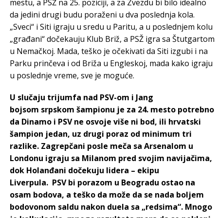
mestu, a PSŽ na 25. poziciji, a za Zvezdu bi bilo idealno
da jedini drugi budu poraženi u dva poslednja kola.
„Sveci“ i Siti igraju u sredu u Paritu, a u poslednjem kolu
„građani“ dočekauju Klub Briž, a PSŽ igra sa Štutgartom
u Nemačkoj. Mada, teško je očekivati da Siti izgubi i na
Parku prinčeva i od Briža u Engleskoj, mada kako igraju
u poslednje vreme, sve je moguće.
U slučaju trijumfa nad PSV-om i Jang
bojsom srpskom šampionu je za 24. mesto potrebno
da Dinamo i PSV ne osvoje više ni bod, ili hrvatski
šampion jedan, uz drugi poraz od minimum tri
razlike. Zagrepčani posle meča sa Arsenalom u
Londonu igraju sa Milanom pred svojim navijačima,
dok Holanđani dočekuju lidera – ekipu
Liverpula. PSV bi porazom u Beogradu ostao na
osam bodova, a teško da može da se nada boljem
bodovonom saldu nakon duela sa „redsima“. Mnogo