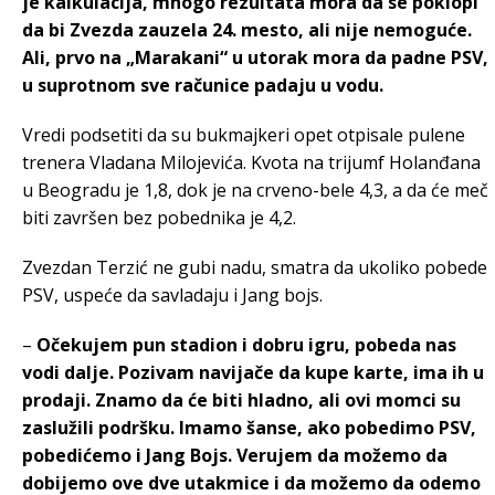
je kalkulacija, mnogo rezultata mora da se poklopi
da bi Zvezda zauzela 24. mesto, ali nije nemoguće.
Ali, prvo na „Marakani“ u utorak mora da padne PSV,
u suprotnom sve računice padaju u vodu.
Vredi podsetiti da su bukmajkeri opet otpisale pulene
trenera Vladana Milojevića. Kvota na trijumf Holanđana
u Beogradu je 1,8, dok je na crveno-bele 4,3, a da će meč
biti završen bez pobednika je 4,2.
Zvezdan Terzić ne gubi nadu, smatra da ukoliko pobede
PSV, uspeće da savladaju i Jang bojs.
–
Očekujem pun stadion i dobru igru, pobeda nas
vodi dalje. Pozivam navijače da kupe karte, ima ih u
prodaji. Znamo da će biti hladno, ali ovi momci su
zaslužili podršku. Imamo šanse, ako pobedimo PSV,
pobedićemo i Jang Bojs. Verujem da možemo da
dobijemo ove dve utakmice i da možemo da odemo