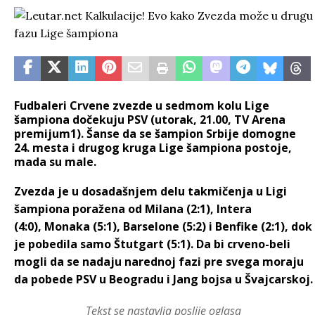
Fudbaleri Crvene zvezde u sedmom kolu Lige
šampiona dočekuju PSV (utorak, 21.00, TV Arena
premijum1). Šanse da se šampion Srbije domogne
24. mesta i drugog kruga Lige šampiona postoje,
mada su male.
Zvezda je u dosadašnjem delu takmičenja u Ligi
šampiona poražena od Milana (2:1), Intera
(4:0), Monaka (5:1), Barselone (5:2) i Benfike (2:1), dok
je pobedila samo Štutgart (5:1). Da bi crveno-beli
mogli da se nadaju narednoj fazi pre svega moraju
da pobede PSV u Beogradu i Jang bojsa u Švajcarskoj.
Tekst se nastavlja poslije oglasa