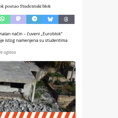
inalan način – čuveni „Euroblok“
daje istog namenjena su studentima
je oglasa