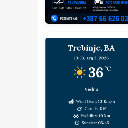
[ 15. jul 2026. ]
Politički potres u 
sljedeća meta!?
BOSNA I HERC
[ 14. jul 2026. ]
Budimiru je jako ža
[ 13. jul 2026. ]
Dodik i Vučić nisu
Trebinje, BA
[ 11. jul 2026. ]
Ako se povučemo i s
HERCEGOVINA
10:53,
avg 8, 2026
36
[ 9. jul 2026. ]
RTRS-u blokirani svi
°C
Vedro
Wind Gust:
10 Km/h
Clouds:
0%
Visibility:
10 km
Sunrise:
05:45