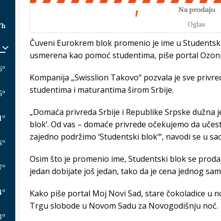
Oglas
/h
Čuveni Eurokrem blok promenio je ime u Studentski 
usmerena kao pomoć studentima, piše portal Ozon
6
°
Kompanija „Swisslion Takovo“ pozvala je sve privr
studentima i maturantima širom Srbije.
5
°
„Domaća privreda Srbije i Republike Srpske dužna j
1
°
blok‘. Od vas – domaće privrede očekujemo da učestv
zajedno podržimo ‘Studentski blok‘“, navodi se u s
8
°
Osim što je promenio ime, Studentski blok se proda
7
°
jedan dobijate još jedan, tako da je cena jednog sam
4
°
Kako piše portal Moj Novi Sad, stare čokoladice u n
Trgu slobode u Novom Sadu za Novogodišnju noć.
3
°