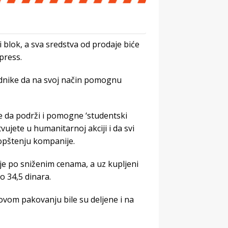
blok, a sva sredstva od prodaje biće
press.
ednike da na svoj način pomognu
e da podrži i pomogne ‘studentski
ujete u humanitarnoj akciji i da svi
aopštenju kompanije.
je po sniženim cenama, a uz kupljeni
o 34,5 dinara.
ovom pakovanju bile su deljene i na