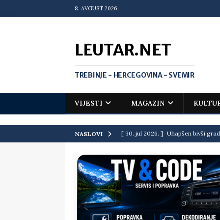
8. AVGUST 2026.
LEUTAR.NET
TREBINJE - HERCEGOVINA - SVEMIR
VIJESTI
MAGAZIN
KULTU
[ 30. jul 2026. ]
Uhapšen bivši grad
NASLOVI
[ 20. jul 2026. ]
Zlato za Vuka Jank
matematičkoj olimpijadi
VIJEST
[ 19. jul 2026. ]
Da li i obraz ima ci
[ 16. jul 2026. ]
Mile će da ti oprost
[ 16. jul 2026. ]
Krediti i dugovi El