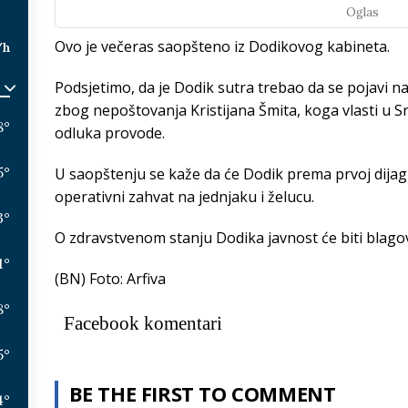
Oglas
Ovo je večeras saopšteno iz Dodikovog kabineta.
/h
Podsjetimo, da je Dodik sutra trebao da se pojavi na
zbog nepoštovanja Kristijana Šmita, koga vlasti u S
8
°
odluka provode.
5
°
U saopštenju se kaže da će Dodik prema prvoj dijag
operativni zahvat na jednjaku i želucu.
3
°
O zdravstvenom stanju Dodika javnost će biti blag
1
°
(BN) Foto: Arfiva
8
°
Facebook komentari
5
°
BE THE FIRST TO COMMENT
4
°