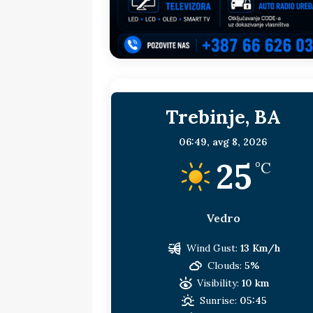
sljedeća meta!?
BOSNA I HERC
[ 14. jul 2026. ]
Budimiru je jako ža
[ 13. jul 2026. ]
Dodik i Vučić nisu
[ 11. jul 2026. ]
Ako se povučemo i s
Trebinje, BA
HERCEGOVINA
[ 9. jul 2026. ]
RTRS-u blokirani svi
06:49,
avg 8, 2026
25
[ 30. jul 2026. ]
Uhapšen bivši grad
°C
Vedro
Wind Gust:
13 Km/h
Clouds:
5%
Visibility:
10 km
Sunrise:
05:45