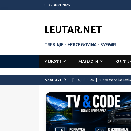
8. AVGUST 2026.
LEUTAR.NET
TREBINJE - HERCEGOVINA - SVEMIR
VIJESTI
MAGAZIN
KULTU
[ 20. jul 2026. ]
Zlato za Vuka Jank
NASLOVI
matematičkoj olimpijadi
VIJEST
[ 19. jul 2026. ]
Da li i obraz ima ci
[ 16. jul 2026. ]
Mile će da ti oprost
[ 16. jul 2026. ]
Krediti i dugovi El
[ 15. jul 2026. ]
Politički potres u 