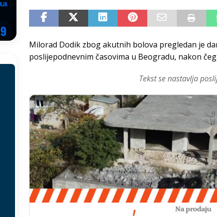
EGOVINA
o!
REPUBLIKA SRPSKA
Milorad Dodik zbog akutnih bolova pregledan je dan
 u sukobu, pogotovo nisu zbog Eleka
LIČNI STAV
poslijepodnevnim časovima u Beogradu, nakon čega 
ve im prepustimo, ostaće nam samo siledžije i tišina
BOSNA I
Tekst se nastavlja posli
 računi
REPUBLIKA SRPSKA
onačelnik Splita, Željko Kerum
SVIJET