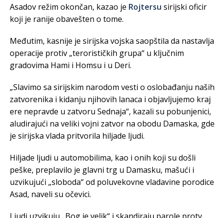
Asadov režim okončan, kazao je
Rojtersu
sirijski oficir
koji je ranije obavešten o tome.
Međutim, kasnije je sirijska vojska saopštila da nastavlja
operacije protiv „terorističkih grupa“ u ključnim
gradovima Hami i Homsu i u Deri.
„Slavimo sa sirijskim narodom vesti o oslobađanju naših
zatvorenika i kidanju njihovih lanaca i objavljujemo kraj
ere nepravde u zatvoru Sednaja“, kazali su pobunjenici,
aludirajući na veliki vojni zatvor na obodu Damaska, gde
je sirijska vlada pritvorila hiljade ljudi.
Hiljade ljudi u automobilima, kao i onih koji su došli
peške, preplavilo je glavni trg u Damasku, mašući i
uzvikujući „sloboda“ od poluvekovne vladavine porodice
Asad, naveli su očevici.
Ljudi uzvikuju „Bog je velik“ i skandiraju parole protv