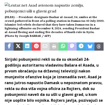
(FILES) -- President-designate Bashar al-Assad, 34, smiles at the
crowd gathered in front of a polling station in Damascus 10 July 2000.
Islamist-led rebels declared that they have taken Damascus in a
lightning offensive on December 8, 2024, sending President Bashar
al-Assad fleeing and ending five decades of Baath rule in Syria.
(Photo by Joseph BARRAK / AFP)
Sirijski pobunjenici rekli su da su okončali 24-
godišnju autoritarnu vladavinu Bašara el Asada, u
prvom obraćanju na državnoj televiziji nakon
munjevite ofanzive koja je iznenadila svet. Asad je
rano jutros napustio Damask u nepoznatom pravcu,
rekla su dva viša vojna oficira za Rojters, dok su
pobunjenici naveli da su ušli u glavni grad, u kom
nije uopšte bilo vojnika. Rojters javlja, pozivajući se