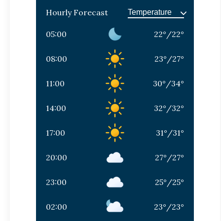
Hourly Forecast
05:00
22
°
/
22
°
08:00
23
°
/
27
°
11:00
30
°
/
34
°
14:00
32
°
/
32
°
17:00
31
°
/
31
°
20:00
27
°
/
27
°
23:00
25
°
/
25
°
02:00
23
°
/
23
°