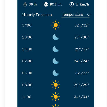
36 %
1014 mb
17 Km/h
Hourly Forecast
17:00
32
°
/
32
°
20:00
27
°
/
30
°
23:00
25
°
/
27
°
02:00
24
°
/
24
°
05:00
23
°
/
23
°
08:00
29
°
/
29
°
11:00
34
°
/
34
°