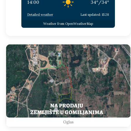
14:00
34
°
/
34
°
Detailed weather
Last updated: 15:28
Weather from OpenWeatherMap
Oglas