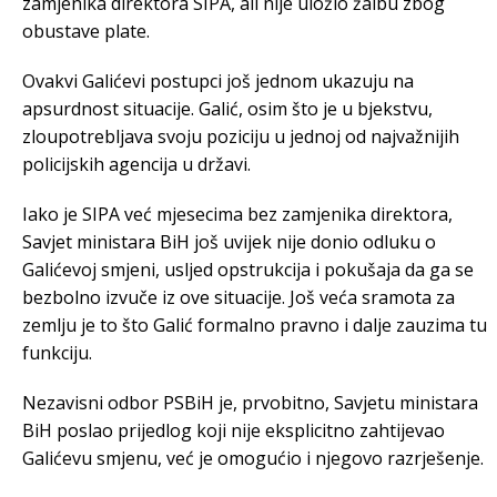
zamjenika direktora SIPA, ali nije uložio žalbu zbog
obustave plate.
Ovakvi Galićevi postupci još jednom ukazuju na
apsurdnost situacije. Galić, osim što je u bjekstvu,
zloupotrebljava svoju poziciju u jednoj od najvažnijih
policijskih agencija u državi.
Iako je SIPA već mjesecima bez zamjenika direktora,
Savjet ministara BiH još uvijek nije donio odluku o
Galićevoj smjeni, usljed opstrukcija i pokušaja da ga se
bezbolno izvuče iz ove situacije. Još veća sramota za
zemlju je to što Galić formalno pravno i dalje zauzima tu
funkciju.
Nezavisni odbor PSBiH je, prvobitno, Savjetu ministara
BiH poslao prijedlog koji nije eksplicitno zahtijevao
Galićevu smjenu, već je omogućio i njegovo razrješenje.