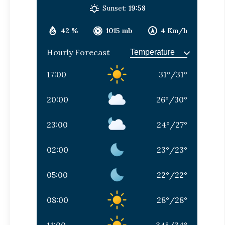
Sunset:
19:58
42 %
1015 mb
4 Km/h
Hourly Forecast
17:00
31
°
/
31
°
20:00
26
°
/
30
°
23:00
24
°
/
27
°
02:00
23
°
/
23
°
05:00
22
°
/
22
°
08:00
28
°
/
28
°
11:00
34
°
/
34
°