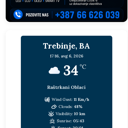
Trebinje, BA
17:16,
avg 6, 2026
34
°C
Raštrkani Oblaci
Wind Gust:
11 Km/h
Clouds:
48%
Visibility:
10 km
Sunrise:
05:43
Sunset:
20:01