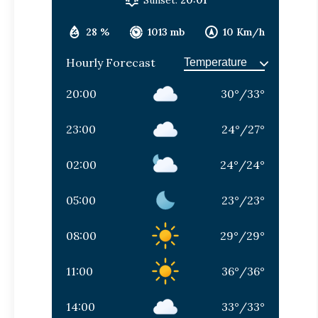
28 %
1013 mb
10 Km/h
Hourly Forecast
20:00
30
°
/
33
°
23:00
24
°
/
27
°
02:00
24
°
/
24
°
05:00
23
°
/
23
°
08:00
29
°
/
29
°
11:00
36
°
/
36
°
14:00
33
°
/
33
°