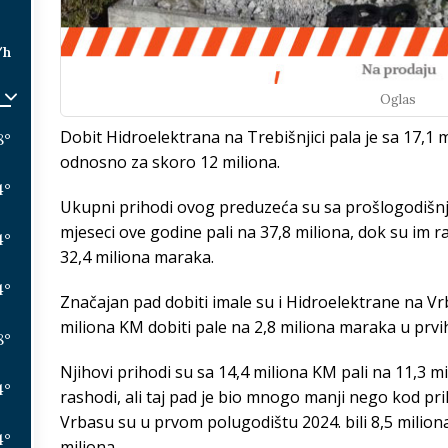
/h
Oglas
Dobit Hidroelektrana na Trebišnjici pala je sa 17,1 
8
°
odnosno za skoro 12 miliona.
4
°
Ukupni prihodi ovog preduzeća su sa prošlogodišnji
mjeseci ove godine pali na 37,8 miliona, dok su im r
4
°
32,4 miliona maraka.
4
°
Značajan pad dobiti imale su i Hidroelektrane na Vr
miliona KM dobiti pale na 2,8 miliona maraka u prvi
8
°
Njihovi prihodi su sa 14,4 miliona KM pali na 11,3 m
4
°
rashodi, ali taj pad je bio mnogo manji nego kod p
Vrbasu su u prvom polugodištu 2024. bili 8,5 milion
4
°
miliona.