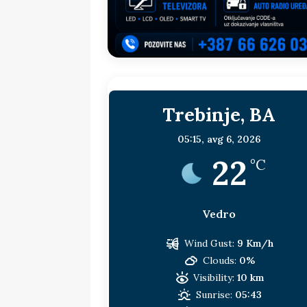
sljedeća meta!?
BOSNA I HERC
[ 14. jul 2026. ]
Budimiru je jako ža
[ 13. jul 2026. ]
Dodik i Vučić nisu
[ 11. jul 2026. ]
Ako se povučemo i s
Trebinje, BA
HERCEGOVINA
[ 9. jul 2026. ]
RTRS-u blokirani svi
05:15,
avg 6, 2026
22
[ 30. jul 2026. ]
Uhapšen bivši grad
°C
Vedro
Wind Gust:
9 Km/h
Clouds:
0%
Visibility:
10 km
Sunrise:
05:43