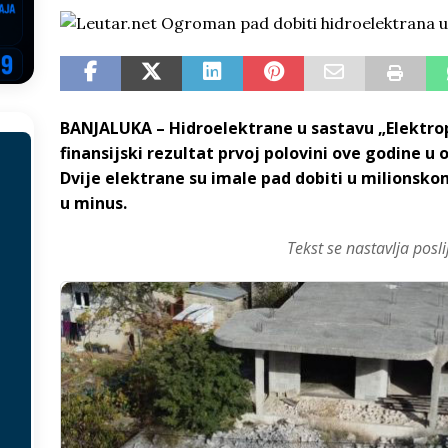
EGOVINA
o!
REPUBLIKA SRPSKA
 u sukobu, pogotovo nisu zbog Eleka
LIČNI STAV
BANJALUKA – Hidroelektrane u sastavu „Elektrop
ve im prepustimo, ostaće nam samo siledžije i tišina
BOSNA I
finansijski rezultat prvoj polovini ove godine u 
Dvije elektrane su imale pad dobiti u milionsko
 računi
REPUBLIKA SRPSKA
u minus.
onačelnik Splita, Željko Kerum
SVIJET
Tekst se nastavlja posli