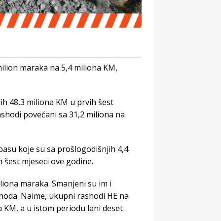
milion maraka na 5,4 miliona KM,
h 48,3 miliona KM u prvih šest
ashodi povećani sa 31,2 miliona na
basu koje su sa prošlogodišnjih 4,4
h šest mjeseci ove godine.
iliona maraka. Smanjeni su im i
rihoda. Naime, ukupni rashodi HE na
a KM, a u istom periodu lani deset