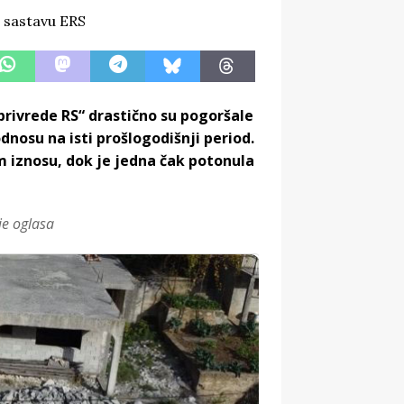
rivrede RS“ drastično su pogoršale
odnosu na isti prošlogodišnji period.
m iznosu, dok je jedna čak potonula
je oglasa