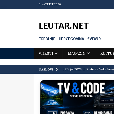
6. AVGUST 2026.
LEUTAR.NET
TREBINJE - HERCEGOVINA - SVEMIR
VIJESTI
MAGAZIN
KULTU
[ 20. jul 2026. ]
Zlato za Vuka Jank
NASLOVI
matematičkoj olimpijadi
VIJEST
[ 19. jul 2026. ]
Da li i obraz ima ci
[ 16. jul 2026. ]
Mile će da ti oprost
[ 16. jul 2026. ]
Krediti i dugovi El
[ 15. jul 2026. ]
Politički potres u 