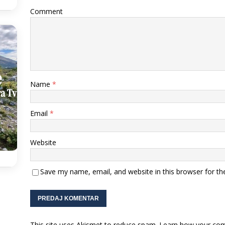
Comment
Name
*
Email
*
Website
Save my name, email, and website in this browser for th
This site uses Akismet to reduce spam.
Learn how your com