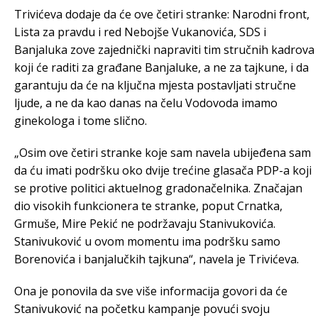
Trivićeva dodaje da će ove četiri stranke: Narodni front,
Lista za pravdu i red Nebojše Vukanovića, SDS i
Banjaluka zove zajednički napraviti tim stručnih kadrova
koji će raditi za građane Banjaluke, a ne za tajkune, i da
garantuju da će na ključna mjesta postavljati stručne
ljude, a ne da kao danas na čelu Vodovoda imamo
ginekologa i tome slično.
„Osim ove četiri stranke koje sam navela ubijeđena sam
da ću imati podršku oko dvije trećine glasača PDP-a koji
se protive politici aktuelnog gradonačelnika. Značajan
dio visokih funkcionera te stranke, poput Crnatka,
Grmuše, Mire Pekić ne podržavaju Stanivukovića.
Stanivuković u ovom momentu ima podršku samo
Borenovića i banjalučkih tajkuna“, navela je Trivićeva.
Ona je ponovila da sve više informacija govori da će
Stanivuković na početku kampanje povući svoju