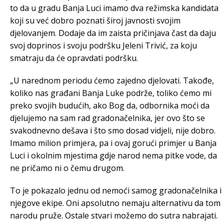
to da u gradu Banja Luci imamo dva režimska kandidata
koji su već dobro poznati široj javnosti svojim
djelovanjem. Dodaje da im zaista pričinjava čast da daju
svoj doprinos i svoju podršku Jeleni Trivić, za koju
smatraju da će opravdati podršku.
„U narednom periodu ćemo zajedno djelovati. Takođe,
koliko nas građani Banja Luke podrže, toliko ćemo mi
preko svojih budućih, ako Bog da, odbornika moći da
djelujemo na sam rad gradonačelnika, jer ovo što se
svakodnevno dešava i što smo dosad vidjeli, nije dobro.
Imamo milion primjera, pa i ovaj gorući primjer u Banja
Luci i okolnim mjestima gdje narod nema pitke vode, da
ne pričamo ni o čemu drugom.
To je pokazalo jednu od nemoći samog gradonačelnika i
njegove ekipe. Oni apsolutno nemaju alternativu da tom
narodu pruže. Ostale stvari možemo do sutra nabrajati.