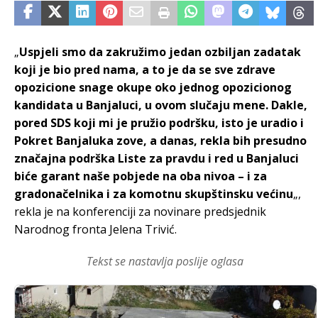
„
Uspjeli smo da zakružimo jedan ozbiljan zadatak
koji je bio pred nama, a to je da se sve zdrave
opozicione snage okupe oko jednog opozicionog
kandidata u Banjaluci, u ovom slučaju mene. Dakle,
pored SDS koji mi je pružio podršku, isto je uradio i
Pokret Banjaluka zove, a danas, rekla bih presudno
značajna podrška Liste za pravdu i red u Banjaluci
biće garant naše pobjede na oba nivoa – i za
gradonačelnika i za komotnu skupštinsku većinu
„,
rekla je na konferenciji za novinare predsjednik
Narodnog fronta Jelena Trivić.
Tekst se nastavlja poslije oglasa