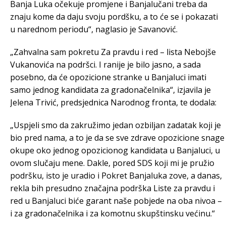
Banja Luka očekuje promjene i Banjalučani treba da
znaju kome da daju svoju pordšku, a to će se i pokazati
u narednom periodu“, naglasio je Savanović.
„Zahvalna sam pokretu Za pravdu i red – lista Nebojše
Vukanovića na podršci. I ranije je bilo jasno, a sada
posebno, da će opozicione stranke u Banjaluci imati
samo jednog kandidata za gradonačelnika“, izjavila je
Jelena Trivić, predsjednica Narodnog fronta, te dodala:
„Uspjeli smo da zakružimo jedan ozbiljan zadatak koji je
bio pred nama, a to je da se sve zdrave opozicione snage
okupe oko jednog opozicionog kandidata u Banjaluci, u
ovom slučaju mene. Dakle, pored SDS koji mi je pružio
podršku, isto je uradio i Pokret Banjaluka zove, a danas,
rekla bih presudno značajna podrška Liste za pravdu i
red u Banjaluci biće garant naše pobjede na oba nivoa –
i za gradonačelnika i za komotnu skupštinsku većinu.“