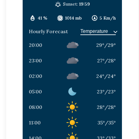
Sunset:
19:59
41 %
1014 mb
5 Km/h
Hourly Forecast
20:00
29
°
/
29
°
23:00
27
°
/
28
°
02:00
24
°
/
24
°
05:00
23
°
/
23
°
08:00
28
°
/
28
°
11:00
35
°
/
35
°
14:00
33
°
/
33
°