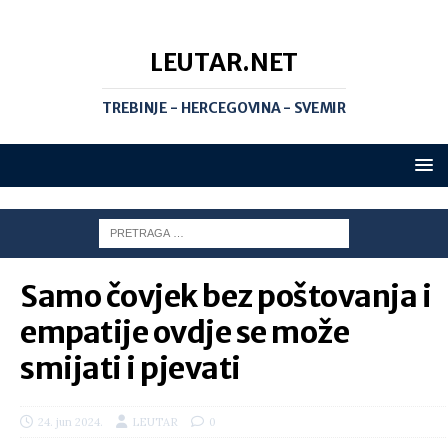
LEUTAR.NET
TREBINJE - HERCEGOVINA - SVEMIR
Samo čovjek bez poštovanja i
empatije ovdje se može
smijati i pjevati
24. jun 2024.
LEUTAR
0