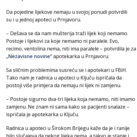
Da pojedine lijekove nemaju u svojoj ponudi potvrdili
su i u jednoj apoteci u Prnjavoru.
– Dešava se da nam mušterija traži lijek koji nemamo.
Postoje i lijekovi za koje nemamo ni paralele. Evo,
recimo, ventolina nema, niti ima paralele – potvrdila je za
„
Nezavisne novine
“ apotekarka u Prnjavoru.
Sa sličnim problemima susreću se i apotekari u FBiH.
Tako nam je radnica u apoteci u Ključu ispričala da
postoji više primjera da nemaju ni lijek ni zamjenu.
– Postoje sigurno dva-tri lijeka koja nemamo, niti imamo
zamjenu. Ne znam ni sama kako se pacijenti snalaze –
ispričala je apotekarka u Ključu.
Radnica u apoteci u Širokom Brijegu kaže da je i ranije
bilo slučajeva da nekog lijeka nema, a takvo je stanje i