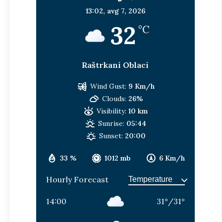
13:02,
avg 7, 2026
32
°C
Raštrkani Oblaci
Wind Gust:
9 Km/h
Clouds:
26%
Visibility:
10 km
Sunrise:
05:44
Sunset:
20:00
33 %
1012 mb
6 Km/h
Hourly Forecast
14:00
31
°
/
31
°