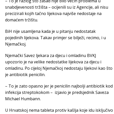
– To je razlog što zasad nije bilo većih problema u
snabdjevenosti tržišta – ocijenili su iz Agencije, ali nisu
precizirali kojih tačno lijekova najviše nedostaje na
domaćem tržištu.
BiH nije usamljena kada je u pitanju nedostatak
pojedinih lijekova. Takav primjer se bilježi, recimo, i u
Njemačkoj.
Njemački Savez ljekara za djecu i omladinu BVKJ
upozorio je na velike nedostatke lijekova za djecu i
omladinu. Po cijeloj Njemačkoj nedostaju lijekovi kao što
je antibiotik penicilin.
– To je zato opasno jer je penicilin najbolji antibiotik kod
infekcija streptokokom – izjavio je predsjednik Saveza
Michael Humbann.
U Hrvatskoj nema tableta protiv kašlja koje idu isključivo