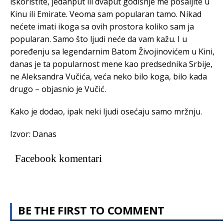
iskoristite, jedanput ili dvaput godišnje me pošaljite u
Kinu ili Emirate. Veoma sam popularan tamo. Nikad
nećete imati ikoga sa ovih prostora koliko sam ja
popularan. Samo što ljudi neće da vam kažu. I u
poređenju sa legendarnim Batom Živojinovićem u Kini,
danas je ta popularnost mene kao predsednika Srbije,
ne Aleksandra Vučića, veća neko bilo koga, bilo kada
drugo – objasnio je Vučić.
Kako je dodao, ipak neki ljudi osećaju samo mržnju.
Izvor: Danas
Facebook komentari
BE THE FIRST TO COMMENT