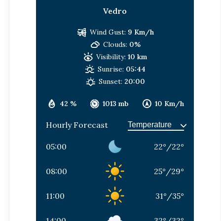
Vedro
Wind Gust:
9 Km/h
Clouds:
0%
Visibility:
10 km
Sunrise:
05:44
Sunset:
20:00
42 %
1013 mb
10 Km/h
Hourly Forecast
05:00
22
°
/
22
°
08:00
25
°
/
29
°
11:00
31
°
/
35
°
14:00
32
°
/
32
°