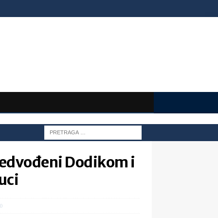
redvođeni Dodikom i
uci
0