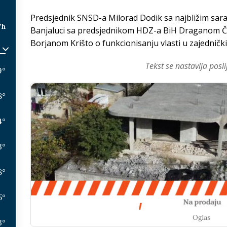
Predsjednik SNSD-a Milorad Dodik sa najbližim sar
/h
Banjaluci sa predsjednikom HDZ-a BiH Draganom 
Borjanom Krišto o funkcionisanju vlasti u zajednički
Tekst se nastavlja posli
9
°
8
°
4
°
3
°
8
°
5
°
Oglas
3
°