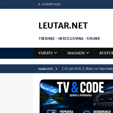
8. AVGUST 2026.
LEUTAR.NET
TREBINJE - HERCEGOVINA - SVEMIR
VIJESTI
MAGAZIN
KULTU
[ 20. jul 2026. ]
Zlato za Vuka Jank
NASLOVI
matematičkoj olimpijadi
VIJEST
[ 19. jul 2026. ]
Da li i obraz ima ci
[ 16. jul 2026. ]
Mile će da ti oprost
[ 16. jul 2026. ]
Krediti i dugovi El
[ 15. jul 2026. ]
Politički potres u 