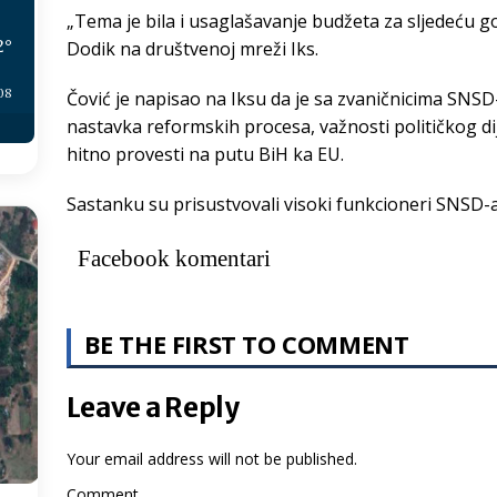
„Tema je bila i usaglašavanje budžeta za sljedeću go
2
°
Dodik na društvenoj mreži Iks.
:08
Čović je napisao na Iksu da je sa zvaničnicima SNSD
nastavka reformskih procesa, važnosti političkog di
hitno provesti na putu BiH ka ЕU.
Sastanku su prisustvovali visoki funkcioneri SNSD-a
Facebook komentari
BE THE FIRST TO COMMENT
Leave a Reply
Your email address will not be published.
Comment