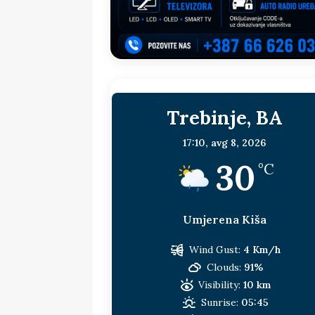
sljedeća meta!?
BOSNA I HERC
[ 14. jul 2026. ]
Budimiru je jako ža
[ 13. jul 2026. ]
Dodik i Vučić nisu
[ 11. jul 2026. ]
Ako se povučemo i s
Trebinje, BA
HERCEGOVINA
[ 9. jul 2026. ]
RTRS-u blokirani svi
17:10,
avg 8, 2026
30
[ 30. jul 2026. ]
Uhapšen bivši grad
°C
Umjerena Kiša
Wind Gust:
4 Km/h
Clouds:
91%
Visibility:
10 km
Sunrise:
05:45