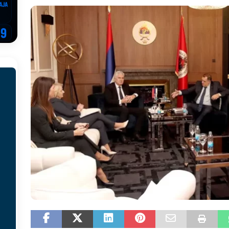
EGOVINA
o!
REPUBLIKA SRPSKA
 u sukobu, pogotovo nisu zbog Eleka
LIČNI STAV
ve im prepustimo, ostaće nam samo siledžije i tišina
BOSNA I
 računi
REPUBLIKA SRPSKA
onačelnik Splita, Željko Kerum
SVIJET