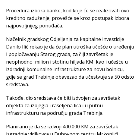
Procedura izbora banke, kod koje će se realizovati ovo
kreditno zaduženje, provešće se kroz postupak izbora
najpovoljnijeg ponuđača.
Načelnik gradskog Odjeljenja za kapitalne investicije
Danilo Ilić rekao je da će plan utroška učešće o uređenju
i popločavanju Starog grada, za čiji završetak je
neophodno milion i stotinu hiljada KM, kao i učešće u
izdradnji komunalne infrastrukture za novu bolnicu,
gdje se grad Trebinje obavezao da učestvuje sa 50 odsto
sredstava.
Takođe, dio sredstava će biti izdvojen za završetak
objekta za izbjegla i raseljena lica i u putnu
infrastrukturu na području grada Trebinja.
Planirano je da se izdvoji 400.000 KM za završetak
izgradnje vidikovca u Duhovnom centru Mrkonjići.