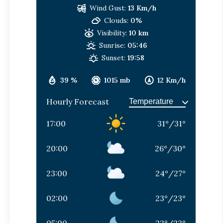
Wind Gust:
13 Km/h
Clouds:
0%
Visibility:
10 km
Sunrise:
05:46
Sunset:
19:58
39 %
1015 mb
12 Km/h
Hourly Forecast
17:00
31
°
/
31
°
20:00
26
°
/
30
°
23:00
24
°
/
27
°
02:00
23
°
/
23
°
05:00
22
°
/
22
°