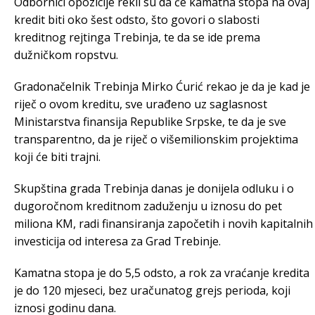
Odbornici opozicije rekli su da će kamatna stopa na ovaj
kredit biti oko šest odsto, što govori o slabosti
kreditnog rejtinga Trebinja, te da se ide prema
dužničkom ropstvu.
Gradonačelnik Trebinja Mirko Ćurić rekao je da je kad je
riječ o ovom kreditu, sve urađeno uz saglasnost
Ministarstva finansija Republike Srpske, te da je sve
transparentno, da je riječ o višemilionskim projektima
koji će biti trajni.
Skupština grada Trebinja danas je donijela odluku i o
dugoročnom kreditnom zaduženju u iznosu do pet
miliona KM, radi finansiranja započetih i novih kapitalnih
investicija od interesa za Grad Trebinje.
Kamatna stopa je do 5,5 odsto, a rok za vraćanje kredita
je do 120 mjeseci, bez uračunatog grejs perioda, koji
iznosi godinu dana.