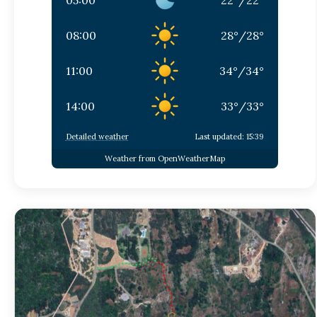
08:00
28
°
/
28
°
11:00
34
°
/
34
°
14:00
33
°
/
33
°
Detailed weather
Last updated: 15:39
Weather from OpenWeatherMap