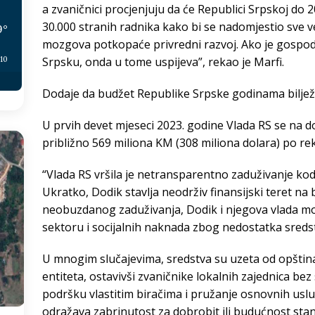
a zvaničnici procjenjuju da će Republici Srpskoj do 
30.000 stranih radnika kako bi se nadomjestio sve v
9
°
mozgova potkopaće privredni razvoj. Ako je gospodi
:10
Srpsku, onda u tome uspijeva”, rekao je Marfi.
Dodaje da budžet Republike Srpske godinama bilježi de
U prvih devet mjeseci 2023. godine Vlada RS se na 
približno 569 miliona KM (308 miliona dolara) po 
“Vlada RS vršila je netransparentno zaduživanje kod
Ukratko, Dodik stavlja neodrživ finansijski teret na
neobuzdanog zaduživanja, Dodik i njegova vlada mor
sektoru i socijalnih naknada zbog nedostatka sreds
U mnogim slučajevima, sredstva su uzeta od opština 
entiteta, ostavivši zvaničnike lokalnih zajednica be
podršku vlastitim biračima i pružanje osnovnih usl
odražava zabrinutost za dobrobit ili budućnost stan