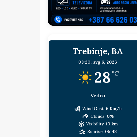
sljedeća meta!?
BOSNA I HERC
[ 14. jul 2026. ]
Budimiru je jako ža
[ 13. jul 2026. ]
Dodik i Vučić nisu
[ 11. jul 2026. ]
Ako se povučemo i s
Trebinje, BA
HERCEGOVINA
[ 9. jul 2026. ]
RTRS-u blokirani svi
08:20,
avg 6, 2026
28
[ 30. jul 2026. ]
Uhapšen bivši grad
°C
Vedro
Wind Gust:
6 Km/h
Clouds:
0%
Visibility:
10 km
Sunrise:
05:43