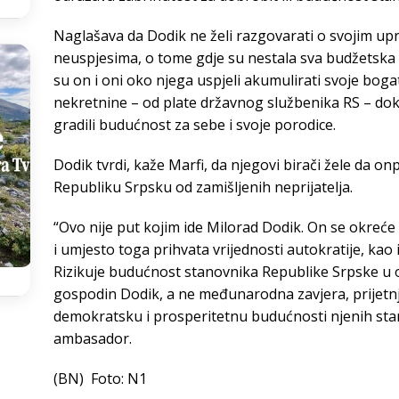
Naglašava da Dodik ne želi razgovarati o svojim upr
neuspjesima, o tome gdje su nestala sva budžetska 
su on i oni oko njega uspjeli akumulirati svoje boga
nekretnine – od plate državnog službenika RS – d
gradili budućnost za sebe i svoje porodice.
Dodik tvrdi, kaže Marfi, da njegovi birači žele da onp
Republiku Srpsku od zamišljenih neprijatelja.
“Ovo nije put kojim ide Milorad Dodik. On se okreće 
i umjesto toga prihvata vrijednosti autokratije, kao
Rizikuje budućnost stanovnika Republike Srpske u opa
gospodin Dodik, a ne međunarodna zavjera, prijetnj
demokratsku i prosperitetnu budućnosti njenih stan
ambasador.
(BN) Foto: N1