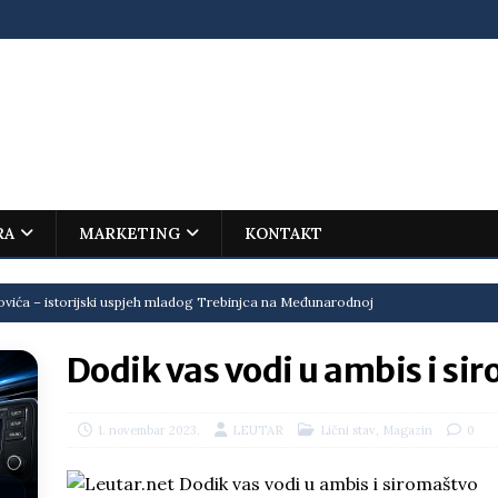
RA
MARKETING
KONTAKT
ovića – istorijski uspjeh mladog Trebinjca na Međunarodnoj
I
Dodik vas vodi u ambis i si
jenu?
BOSNA I HERCEGOVINA
i što te tukao
LIČNI STAV
,
1. novembar 2023.
LEUTAR
Lični stav
Magazin
0
ektroprivrede pred ministrima
HERCEGOVINA
NSRS: Vukanović otkrio detalje – Stevandić krenuo na Đokića, Dodik