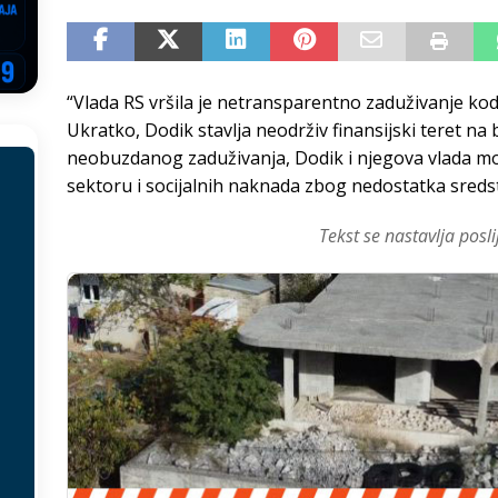
EGOVINA
o!
REPUBLIKA SRPSKA
“Vlada RS vršila je netransparentno zaduživanje kod
 u sukobu, pogotovo nisu zbog Eleka
LIČNI STAV
Ukratko, Dodik stavlja neodrživ finansijski teret na
ve im prepustimo, ostaće nam samo siledžije i tišina
BOSNA I
neobuzdanog zaduživanja, Dodik i njegova vlada mor
sektoru i socijalnih naknada zbog nedostatka sreds
 računi
REPUBLIKA SRPSKA
Tekst se nastavlja posli
onačelnik Splita, Željko Kerum
SVIJET