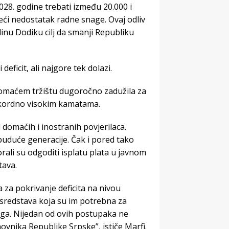
2028. godine trebati između 20.000 i
eći nedostatak radne snage. Ovaj odliv
nu Dodiku cilj da smanji Republiku
ficit, ali najgore tek dolazi.
domaćem tržištu dugoročno zadužila za
rekordno visokim kamatama.
 domaćih i inostranih povjerilaca.
 buduće generacije. Čak i pored tako
ali su odgoditi isplatu plata u javnom
tava.
za pokrivanje deficita na nivou
z sredstava koja su im potrebna za
uga. Nijedan od ovih postupaka ne
ovnika Republike Srpske”, ističe Marfi.