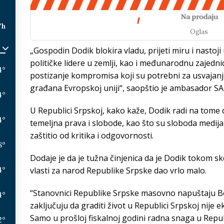
/h
Oglas
„Gospodin Dodik blokira vladu, prijeti miru i nastoji uc
političke lidere u zemlji, kao i međunarodnu zajedni
4
°
postizanje kompromisa koji su potrebni za usvajanj
građana Evropskoj uniji“, saopštio je ambasador SA
4
°
U Republici Srpskoj, kako kaže, Dodik radi na tome 
4
°
temeljna prava i slobode, kao što su sloboda medija,
zaštitio od kritika i odgovornosti.
8
°
Dodaje je da je tužna činjenica da je Dodik tokom s
4
°
vlasti za narod Republike Srpske dao vrlo malo.
“Stanovnici Republike Srpske masovno napuštaju Bo
4
°
zaključuju da graditi život u Republici Srpskoj nije
Samo u prošloj fiskalnoj godini radna snaga u Repub
2
°