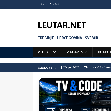
6. AVGUST 2026.
LEUTAR.NET
TREBINJE - HERCEGOVINA - SVEMIR
VIJESTI
MAGAZIN
KULTU
[ 20. jul 2026. ]
Zlato za Vuka Jank
NASLOVI
matematičkoj olimpijadi
VIJEST
[ 19. jul 2026. ]
Da li i obraz ima ci
[ 16. jul 2026. ]
Mile će da ti oprost
[ 16. jul 2026. ]
Krediti i dugovi El
[ 15. jul 2026. ]
Politički potres u 