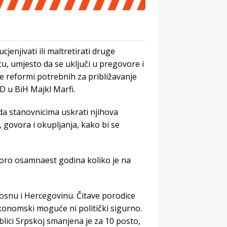
jenjivati ​​ili maltretirati druge
cu, umjesto da se uključi u pregovore i
e reformi potrebnih za približavanje
D u BiH Majkl Marfi.
da stanovnicima uskrati njihova
 govora i okupljanja, kako bi se
koro osamnaest godina koliko je na
snu i Hercegovinu. Čitave porodice
 ekonomski moguće ni politički sigurno.
lici Srpskoj smanjena je za 10 posto,