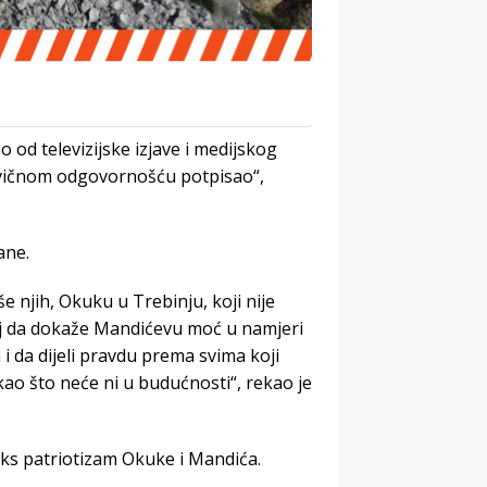
o od televizijske izjave i medijskog
ivičnom odgovornošću potpisao“,
ane.
še njih, Okuku u Trebinju, koji nije
cilj da dokaže Mandićevu moć u namjeri
 i da dijeli pravdu prema svima koji
 kao što neće ni u budućnosti“, rekao je
teks patriotizam Okuke i Mandića.