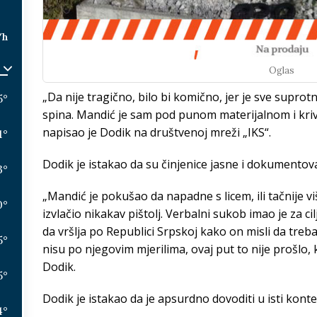
/h
Oglas
„Da nije tragično, bilo bi komično, jer je sve suprotn
5
°
spina. Mandić je sam pod punom materijalnom i kr
napisao je Dodik na društvenoj mreži „IKS“.
1
°
Dodik je istakao da su činjenice jasne i dokumentov
3
°
„Mandić je pokušao da napadne s licem, ili tačnije vi
0
°
izvlačio nikakav pištolj. Verbalni sukob imao je za 
da vršlja po Republici Srpskoj kako on misli da treba
5
°
nisu po njegovim mjerilima, ovaj put to nije prošlo,
Dodik.
5
°
Dodik je istakao da je apsurdno dovoditi u isti kon
4
°