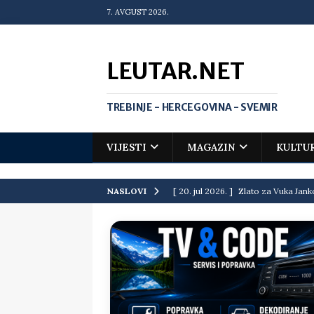
7. AVGUST 2026.
LEUTAR.NET
TREBINJE - HERCEGOVINA - SVEMIR
VIJESTI
MAGAZIN
KULTU
[ 20. jul 2026. ]
Zlato za Vuka Jank
NASLOVI
matematičkoj olimpijadi
VIJEST
[ 19. jul 2026. ]
Da li i obraz ima ci
[ 16. jul 2026. ]
Mile će da ti oprost
[ 16. jul 2026. ]
Krediti i dugovi El
[ 15. jul 2026. ]
Politički potres u 