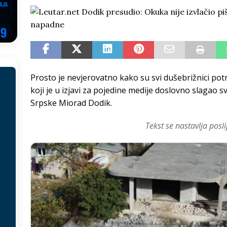
EGOVINA
o!
REPUBLIKA SRPSKA
 u sukobu, pogotovo nisu zbog Eleka
LIČNI STAV
ve im prepustimo, ostaće nam samo siledžije i tišina
BOSNA I
Prosto je nevjerovatno kako su svi dušebrižnici po
koji je u izjavi za pojedine medije doslovno slagao s
 računi
REPUBLIKA SRPSKA
Srpske Miorad Dodik.
onačelnik Splita, Željko Kerum
SVIJET
Tekst se nastavlja posli