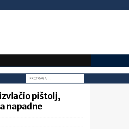
zvlačio pištolj,
ga napadne