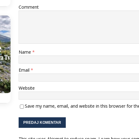
Comment
Name
*
Email
*
Website
Save my name, email, and website in this browser for th
This site uses Akismet to reduce spam.
Learn how your com