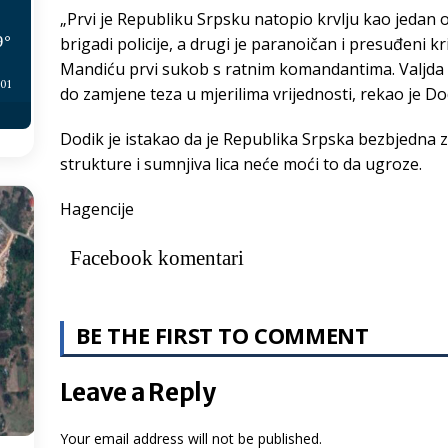
„Prvi je Republiku Srpsku natopio krvlju kao jedan
9
°
brigadi policije, a drugi je paranoičan i presuđeni k
Mandiću prvi sukob s ratnim komandantima. Valjda gr
:01
do zamjene teza u mjerilima vrijednosti, rekao je Do
Dodik je istakao da je Republika Srpska bezbjedna 
strukture i sumnjiva lica neće moći to da ugroze.
Hagencije
Facebook komentari
BE THE FIRST TO COMMENT
Leave a Reply
Your email address will not be published.