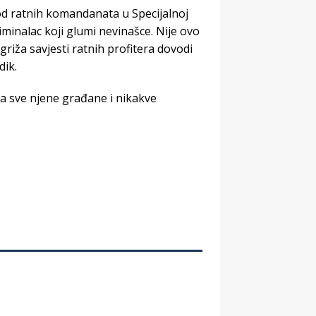
 od ratnih komandanata u Specijalnoj
riminalac koji glumi nevinašce. Nije ovo
iža savjesti ratnih profitera dovodi
dik.
za sve njene građane i nikakve