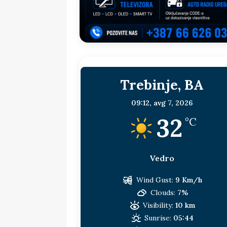
sljedeća meta!?
BOSNA I HERC
[ 14. jul 2026. ]
Budimiru je jako ža
[ 13. jul 2026. ]
Dodik i Vučić nisu
[ 11. jul 2026. ]
Ako se povučemo i s
Trebinje, BA
HERCEGOVINA
[ 9. jul 2026. ]
RTRS-u blokirani svi
09:12,
avg 7, 2026
32
[ 30. jul 2026. ]
Uhapšen bivši grad
°C
Vedro
Wind Gust:
9 Km/h
Clouds:
7%
Visibility:
10 km
Sunrise:
05:44