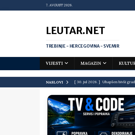
7. AVGUST 2026.
LEUTAR.NET
TREBINJE - HERCEGOVINA - SVEMIR
VIJESTI
MAGAZIN
KULTU
[ 30. jul 2026. ]
Uhapšen bivši grad
NASLOVI
[ 20. jul 2026. ]
Zlato za Vuka Jank
matematičkoj olimpijadi
VIJEST
[ 19. jul 2026. ]
Da li i obraz ima ci
[ 16. jul 2026. ]
Mile će da ti oprost
[ 16. jul 2026. ]
Krediti i dugovi El