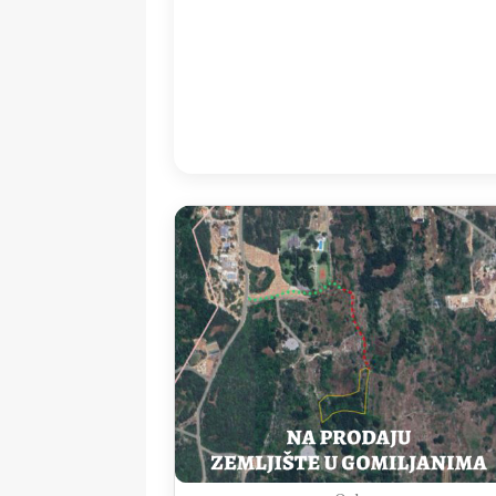
11:00
35
°
/
3
Detailed weather
Last updated: 11
Weather from OpenWeatherMap