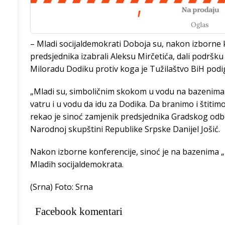
Oglas
/h
– Mladi socijaldemokrati Doboja su, nakon izborne 
predsjednika izabrali Aleksu Mirčetića, dali podršk
Miloradu Dodiku protiv koga je Tužilaštvo BiH podi
3
°
„Mladi su, simboličnim skokom u vodu na bazenima `
3
°
vatru i u vodu da idu za Dodika. Da branimo i štitimo
rekao je sinoć zamjenik predsjednika Gradskog odb
0
°
Narodnoj skupštini Republike Srpske Danijel Jošić.
5
°
Nakon izborne konferencije, sinoć je na bazenima
Mladih socijaldemokrata.
5
°
(Srna) Foto: Srna
4
°
Facebook komentari
9
°