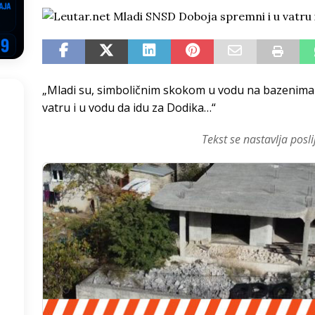
NSRS: Vukanović otkrio detalje – Stevandić krenuo na Đokića, Dodik
EGOVINA
o!
REPUBLIKA SRPSKA
„Mladi su, simboličnim skokom u vodu na bazenima `
 u sukobu, pogotovo nisu zbog Eleka
LIČNI STAV
vatru i u vodu da idu za Dodika…“
ve im prepustimo, ostaće nam samo siledžije i tišina
BOSNA I
Tekst se nastavlja posli
 računi
REPUBLIKA SRPSKA