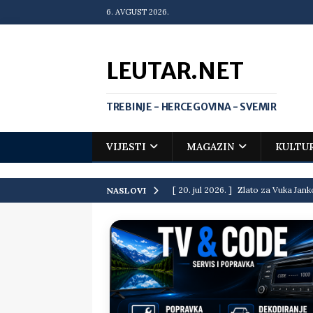
6. AVGUST 2026.
LEUTAR.NET
TREBINJE - HERCEGOVINA - SVEMIR
VIJESTI
MAGAZIN
KULTU
[ 20. jul 2026. ]
Zlato za Vuka Jank
NASLOVI
matematičkoj olimpijadi
VIJEST
[ 19. jul 2026. ]
Da li i obraz ima ci
[ 16. jul 2026. ]
Mile će da ti oprost
[ 16. jul 2026. ]
Krediti i dugovi El
[ 15. jul 2026. ]
Politički potres u 