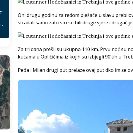
2
°
Oni drugu godinu za redom pješače u slavu prebilo
stradali samo zato sto su bili druge vjere i drugačij
:07
Za tri dana prešli su ukupno 110 km. Prvu noć su noć
kućama u Opličićima iz kojih su izbjegli 90’tih u Treb
Peđa i Milan drugi put prelaze ovaj put dko im se ove