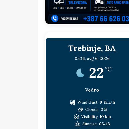
sljedeća meta!?
BOSNA I HERC
[ 14. jul 2026. ]
Budimiru je jako ža
[ 13. jul 2026. ]
Dodik i Vučić nisu
[ 11. jul 2026. ]
Ako se povučemo i s
Trebinje, BA
HERCEGOVINA
[ 9. jul 2026. ]
RTRS-u blokirani svi
05:16,
avg 6, 2026
22
[ 30. jul 2026. ]
Uhapšen bivši grad
°C
Vedro
Wind Gust:
9 Km/h
Clouds:
0%
Visibility:
10 km
Sunrise:
05:43