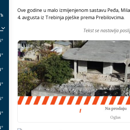
Ove godine u malo izmijenjenom sastavu Peđa, Milan 
/h
4. avgusta iz Trebinja pješke prema Prebilovcima.
Tekst se nastavlja posli
8
°
4
°
4
°
4
°
8
°
4
°
Oglas
4
°