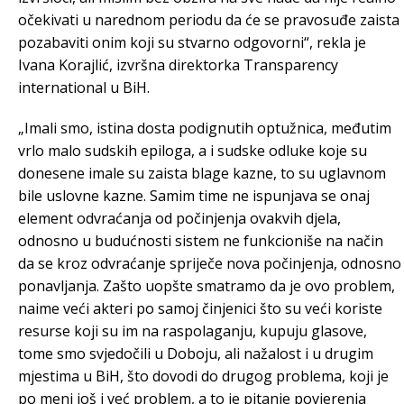
očekivati u narednom periodu da će se pravosuđe zaista
pozabaviti onim koji su stvarno odgovorni“, rekla je
Ivana Korajlić, izvršna direktorka Transparency
international u BiH.
„Imali smo, istina dosta podignutih optužnica, međutim
vrlo malo sudskih epiloga, a i sudske odluke koje su
donesene imale su zaista blage kazne, to su uglavnom
bile uslovne kazne. Samim time ne ispunjava se onaj
element odvraćanja od počinjenja ovakvih djela,
odnosno u budućnosti sistem ne funkcioniše na način
da se kroz odvraćanje spriječe nova počinjenja, odnosno
ponavljanja. Zašto uopšte smatramo da je ovo problem,
naime veći akteri po samoj činjenici što su veći koriste
resurse koji su im na raspolaganju, kupuju glasove,
tome smo svjedočili u Doboju, ali nažalost i u drugim
mjestima u BiH, što dovodi do drugog problema, koji je
po meni još i već problem, a to je pitanje povjerenja