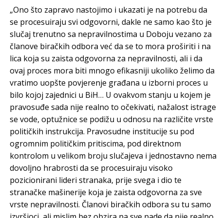
„Ono što zapravo nastojimo i ukazati je na potrebu da
se procesuiraju svi odgovorni, dakle ne samo kao što je
slučaj trenutno sa nepravilnostima u Doboju vezano za
članove biračkih odbora već da se to mora proširiti i na
lica koja su zaista odgovorna za nepravilnosti, ali i da
ovaj proces mora biti mnogo efikasniji ukoliko želimo da
vratimo uopšte povjerenje građana u izborni proces u
bilo kojoj zajednici u BiH… U ovakvom stanju u kojem je
pravosuđe sada nije realno to očekivati, nažalost istrage
se vode, optužnice se podižu u odnosu na različite vrste
političkih instrukcija. Pravosudne institucije su pod
ogromnim političkim pritiscima, pod direktnom
kontrolom u velikom broju slučajeva i jednostavno nema
dovoljno hrabrosti da se procesuiraju visoko
pozicionirani lideri stranaka, prije svega i dio te
stranačke mašinerije koja je zaista odgovorna za sve
vrste nepravilnosti. Članovi biračkih odbora su tu samo
izvršioci, ali mislim bez obzira na sve nade da nije realno