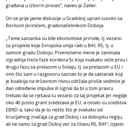
građana u izborni proces“, naveo je Zatler.
On se prije javne diskusije u Gradskoj upravi susreo sa
Borisom Jerinićem, gradonačelinikom Doboja.
„Teme sastanka su bile ekonomske prirode, tj. vezano
za projekte koje Evropska unija radi u BiH, RS, tj. u
samom gradu Doboju. Prvenstveno mene je zanimala
izgradnja treće faze koridora 5c koja svakako veže prvu i
drugu fazu sa prelazom u Svilaju, tj. sa prelazom u EU i
ono što sam u razgovoru saznao to je da sastanak koji
je koalicija na državnom nivou održala prošle sedmice je
dao određene impulse ili signal da bi u tom pravcu
trebalo da se rješava tu vezano za taj projekat jer negdje
oko 40 posto grant sredstava je EU, a ostalo su sredstva
EBRD-a, tako da je to nešto što je svakako od
krucijalnog značaja za grad Doboj i za dobojsku regiju,
ali ne samo za grad Doboj već za čitavu RS, BiH“, izjavio