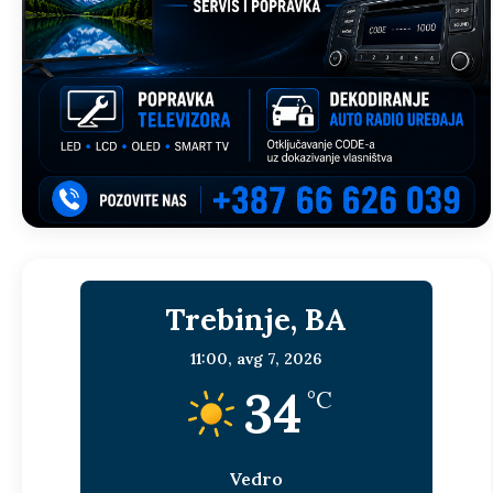
Trebinje, BA
11:00,
avg 7, 2026
34
°C
Vedro