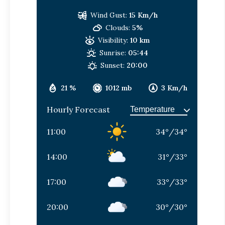
Wind Gust:
15 Km/h
Clouds:
5%
Visibility:
10 km
Sunrise:
05:44
Sunset:
20:00
21 %
1012 mb
3 Km/h
Hourly Forecast
11:00
34
°
/
34
°
14:00
31
°
/
33
°
17:00
33
°
/
33
°
20:00
30
°
/
30
°