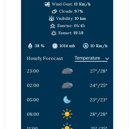
Wind Gust:
13 Km/h
Clouds:
97%
Visibility:
10 km
Sunrise:
05:45
Sunset:
19:59
38 %
1014 mb
10 Km/h
Hourly Forecast
23:00
27
°
/
28
°
02:00
24
°
/
25
°
05:00
23
°
/
23
°
08:00
28
°
/
28
°
11:00
35
°
/
35
°