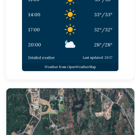
14:00
33
°
/
33
°
17:00
32
°
/
32
°
20:00
28
°
/
28
°
Detailed weather
Last updated: 20:17
Weather from OpenWeatherMap