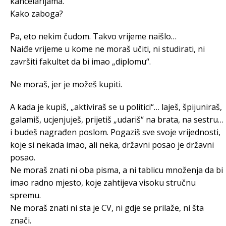
kancelarijama.
Kako zaboga?
Pa, eto nekim čudom. Takvo vrijeme naišlo…
Naiđe vrijeme u kome ne moraš učiti, ni studirati, ni
završiti fakultet da bi imao „diplomu“.
Ne moraš, jer je možeš kupiti.
A kada je kupiš, „aktiviraš se u politici“… laješ, špijuniraš,
galamiš, ucjenjuješ, prijetiš „udariš“ na brata, na sestru…
i budeš nagrađen poslom. Pogaziš sve svoje vrijednosti,
koje si nekada imao, ali neka, državni posao je državni
posao.
Ne moraš znati ni oba pisma, a ni tablicu množenja da bi
imao radno mjesto, koje zahtijeva visoku stručnu
spremu.
Ne moraš znati ni sta je CV, ni gdje se prilaže, ni šta
znači.