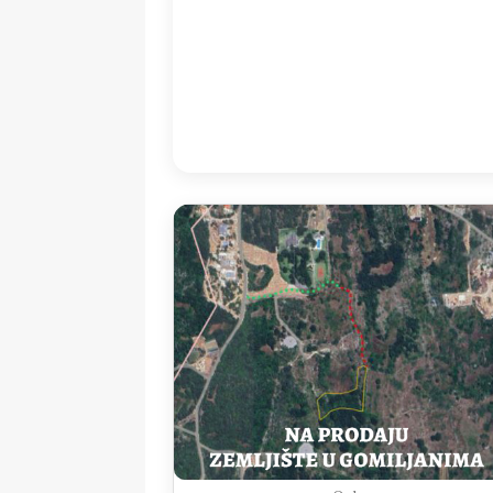
08:00
28
°
/
2
Detailed weather
Last updated: 09
Weather from OpenWeatherMap