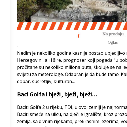
/h
5
°
Oglas
Nedim je nekoliko godina kasnije postao ubjedljivo 
3
°
Hercegovini, ali i šire, prognozer koji pogađa “u b
pročitane su nekoliko miliona puta, školuje se na je
9
°
svijetu za meterologe. Odabran je da bude tamo. Ka
dobar, susretljiv, kulturan…
8
°
Baci Golfa i bježi, bježi, bježi…
7
°
Baciti Golfa 2 u rijeku, TDI, u ovoj zemlji je najnor
4
°
Baciti smeće na ulicu, na dječije igralište, kroz pro
zemlja, sa divnim rijekama, prekrasnim jezerima, v
3
°