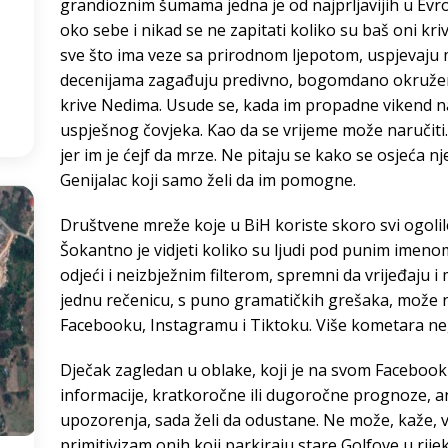
grandioznim šumama jedna je od najprljavijih u Evropi
oko sebe i nikad se ne zapitati koliko su baš oni krivi.
8
°
sve što ima veze sa prirodnom ljepotom, uspjevaju mr
decenijama zagađuju predivno, bogomdano okruženje
:04
krive Nedima. Usude se, kada im propadne vikend n
uspješnog čovjeka. Kao da se vrijeme može naručiti. U
jer im je ćejf da mrze. Ne pitaju se kako se osjeća n
Genijalac koji samo želi da im pomogne.
Društvene mreže koje u BiH koriste skoro svi ogoli
Šokantno je vidjeti koliko su ljudi pod punim imeno
odjeći i neizbježnim filterom, spremni da vrijeđaju i 
jednu rečenicu, s puno gramatičkih grešaka, može n
Facebooku, Instagramu i Tiktoku. Više kometara ne
Dječak zagledan u oblake, koji je na svom Facebook 
informacije, kratkoročne ili dugoročne prognoze, a
upozorenja, sada želi da odustane. Ne može, kaže, v
primitivizam onih koji parkiraju stare Golfove u rije