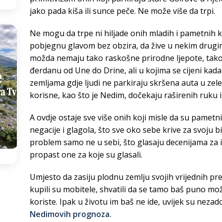
jako pada kiša ili sunce peče. Ne može više da trpi.
Ne mogu da trpe ni hiljade onih mladih i pametnih koj
pobjegnu glavom bez obzira, da žive u nekim drugi
možda nemaju tako raskošne prirodne ljepote, tako
đerdanu od Une do Drine, ali u kojima se cijeni kad
zemljama gdje ljudi ne parkiraju skršena auta u zel
korisne, kao što je Nedim, dočekaju raširenih ruku i
A ovdje ostaje sve više onih koji misle da su pametn
negacije i glagola, što sve oko sebe krive za svoju b
problem samo ne u sebi, što glasaju decenijama za ist
propast one za koje su glasali.
Umjesto da zasiju plodnu zemlju svojih vrijednih pre
kupili su mobitele, shvatili da se tamo baš puno m
koriste. Ipak u životu im baš ne ide, uvijek su nezad
Nedimovih prognoza.