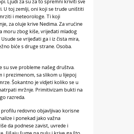
. Ljudi za su za to spremni kriviti sve
 U toj zemlji, oni koji se trude uništiti
ziti i meteorologe. Ti koji
, za oluje krive Nedima. Za vrućine
a moru zbog kiše, vrijeđati mladog
sude se vrijeđati ga i iz čista mira,
ježno biće s druge strane. Osoba.
le su sve probleme našeg društva.
m i prezimenom, sa slikom u lijepoj
mrze. Šokantno je vidjeti koliko se u
atrpati mržnje. Primitivizam bukti na
go razreda.
profilu redovno objavljivao korisne
nalize i ponekad jako važna
iše da podnese zavist, uvrede i
ke, šišaju šume na nulu i krive ga što