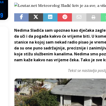
NSRS: Vukanović otkrio detalje – Stevandić krenuo na Đokića, Dodik
EGOVINA
o!
REPUBLIKA SRPSKA
Nedima Sladića sam upoznao kao dječaka zagled
 u sukobu, pogotovo nisu zbog Eleka
LIČNI STAV
da uči i da pogađa kakvo će vrijeme biti. U kom
ve im prepustimo, ostaće nam samo siledžije i tišina
BOSNA I
stanice na kojoj sam nekad radio pisao je vrem
da su one puno sadržajnije, preciznije i zanimlji
koje stižu službenim kanalima. Nedima smo po
 računi
REPUBLIKA SRPSKA
nam kaže kakvo nas vrijeme čeka. Tako je sve k
Tekst se nastavlja posli