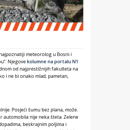
najpoznatiji meteorolog u Bosni i
obu”. Njegove
kolumne na portalu N1
dnom od najprestižnijih fakulteta na
ko i ne bi onako mlad, pametan,
malnije. Posjeći šumu bez plana, može.
zor automobila nije neka šteta. Zelene
odopadima, beskrajnim poljima i