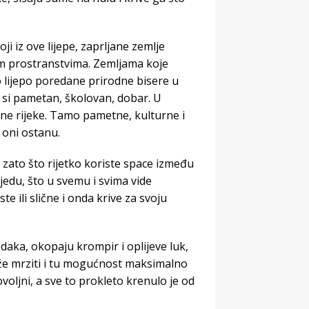
i iz ove lijepe, zaprljane zemlje
m prostranstvima. Zemljama koje
 lijepo poredane prirodne bisere u
a si pametan, školovan, dobar. U
ene rijeke. Tamo pametne, kulturne i
 oni ostanu.
i zato što rijetko koriste space između
ijedu, što u svemu i svima vide
e ili slične i onda krive za svoju
daka, okopaju krompir i oplijeve luk,
ože mrziti i tu mogućnost maksimalno
ovoljni, a sve to prokleto krenulo je od