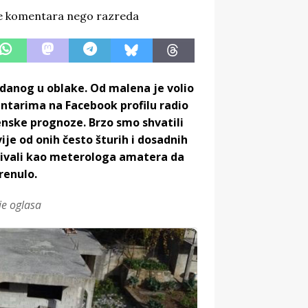
anog u oblake. Od malena je volio
entarima na Facebook profilu radio
enske prognoze. Brzo smo shvatili
vije od onih često šturih i dosadnih
zivali kao meterologa amatera da
renulo.
je oglasa