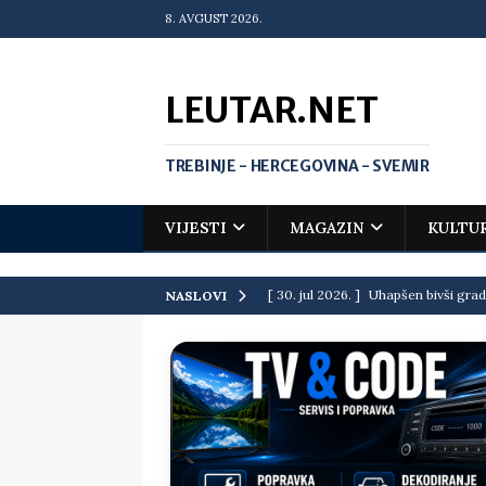
8. AVGUST 2026.
LEUTAR.NET
TREBINJE - HERCEGOVINA - SVEMIR
VIJESTI
MAGAZIN
KULTU
[ 30. jul 2026. ]
Uhapšen bivši grad
NASLOVI
[ 20. jul 2026. ]
Zlato za Vuka Jank
matematičkoj olimpijadi
VIJEST
[ 19. jul 2026. ]
Da li i obraz ima ci
[ 16. jul 2026. ]
Mile će da ti oprost
[ 16. jul 2026. ]
Krediti i dugovi El