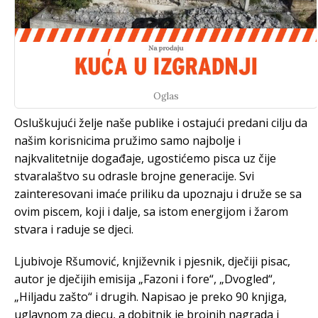
Oglas
Osluškujući želje naše publike i ostajući predani cilju da
našim korisnicima pružimo samo najbolje i
najkvalitetnije događaje, ugostićemo pisca uz čije
stvaralaštvo su odrasle brojne generacije. Svi
zainteresovani imaće priliku da upoznaju i druže se sa
ovim piscem, koji i dalje, sa istom energijom i žarom
stvara i raduje se djeci.
Ljubivoje Ršumović, književnik i pjesnik, dječiji pisac,
autor je dječijih emisija „Fazoni i fore“, „Dvogled“,
„Hiljadu zašto“ i drugih. Napisao je preko 90 knjiga,
uglavnom za djecu, a dobitnik je brojnih nagrada i