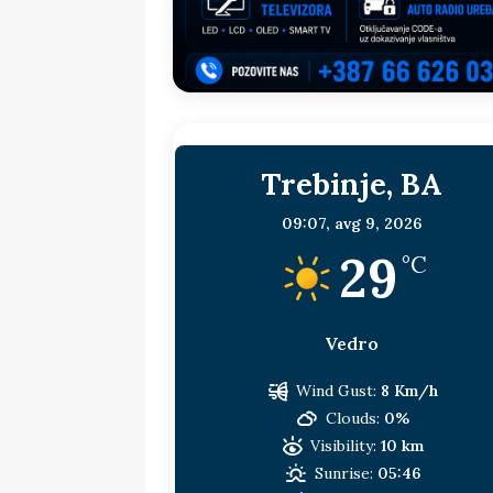
sljedeća meta!?
BOSNA I HERC
[ 14. jul 2026. ]
Budimiru je jako ža
[ 13. jul 2026. ]
Dodik i Vučić nisu
[ 11. jul 2026. ]
Ako se povučemo i s
Trebinje, BA
HERCEGOVINA
[ 9. jul 2026. ]
RTRS-u blokirani svi
09:07,
avg 9, 2026
29
[ 30. jul 2026. ]
Uhapšen bivši grad
°C
Vedro
Wind Gust:
8 Km/h
Clouds:
0%
Visibility:
10 km
Sunrise:
05:46