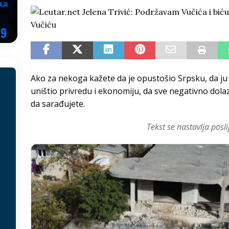
EGOVINA
o!
REPUBLIKA SRPSKA
 u sukobu, pogotovo nisu zbog Eleka
LIČNI STAV
ve im prepustimo, ostaće nam samo siledžije i tišina
BOSNA I
Ako za nekoga kažete da je opustošio Srpsku, da ju je
uništio privredu i ekonomiju, da sve negativno dolaz
 računi
REPUBLIKA SRPSKA
da sarađujete.
onačelnik Splita, Željko Kerum
SVIJET
Tekst se nastavlja posli