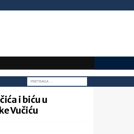
ića i biću u
ke Vučiću