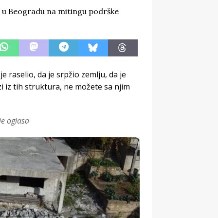
 raselio, da je srpžio zemlju, da je
i iz tih struktura, ne možete sa njim
je oglasa