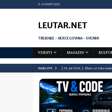
9. AVGUST 2026.
LEUTAR.NET
TREBINJE - HERCEGOVINA - SVEMIR
VIJESTI
MAGAZIN
KULTU
[ 20. jul 2026. ]
Zlato za Vuka Jank
NASLOVI
matematičkoj olimpijadi
VIJEST
[ 19. jul 2026. ]
Da li i obraz ima ci
[ 16. jul 2026. ]
Mile će da ti oprost
[ 16. jul 2026. ]
Krediti i dugovi El
[ 15. jul 2026. ]
Politički potres u 