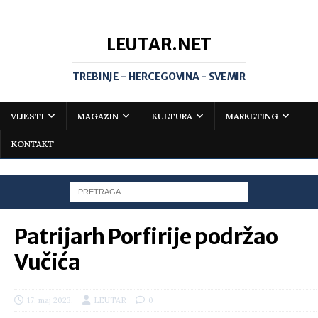
LEUTAR.NET
TREBINJE - HERCEGOVINA - SVEMIR
VIJESTI
MAGAZIN
KULTURA
MARKETING
KONTAKT
Patrijarh Porfirije podržao
Vučića
17. maj 2023.
LEUTAR
0