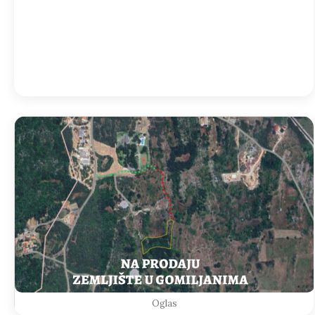
05:00
22
°
/
22
°
Detailed weather
Last updated: 05:04
Weather from OpenWeatherMap
Oglas