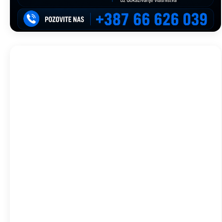
Trebinje, BA
05:13,
avg 9, 2026
22
°C
Vedro
Wind Gust:
12 Km/h
Clouds:
0%
Visibility:
10 km
Sunrise:
05:46
Sunset:
19:58