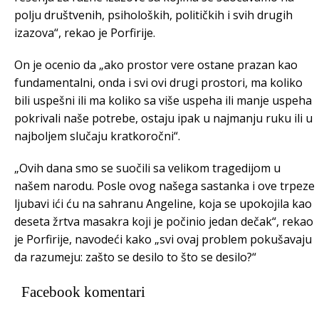
polju društvenih, psiholoških, političkih i svih drugih
izazova“, rekao je Porfirije.
On je ocenio da „ako prostor vere ostane prazan kao
fundamentalni, onda i svi ovi drugi prostori, ma koliko
bili uspešni ili ma koliko sa više uspeha ili manje uspeha
pokrivali naše potrebe, ostaju ipak u najmanju ruku ili u
najboljem slučaju kratkoročni“.
„Ovih dana smo se suočili sa velikom tragedijom u
našem narodu. Posle ovog našega sastanka i ove trpeze
ljubavi ići ću na sahranu Angeline, koja se upokojila kao
deseta žrtva masakra koji je počinio jedan dečak“, rekao
je Porfirije, navodeći kako „svi ovaj problem pokušavaju
da razumeju: zašto se desilo to što se desilo?“
Facebook komentari