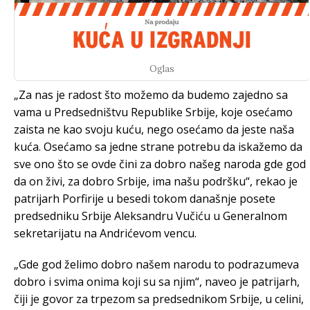
Oglas
„Za nas je radost što možemo da budemo zajedno sa
vama u Predsedništvu Republike Srbije, koje osećamo
zaista ne kao svoju kuću, nego osećamo da jeste naša
kuća. Osećamo sa jedne strane potrebu da iskažemo da
sve ono što se ovde čini za dobro našeg naroda gde god
da on živi, za dobro Srbije, ima našu podršku“, rekao je
patrijarh Porfirije u besedi tokom današnje posete
predsedniku Srbije Aleksandru Vučiću u Generalnom
sekretarijatu na Andrićevom vencu.
„Gde god želimo dobro našem narodu to podrazumeva
dobro i svima onima koji su sa njim“, naveo je patrijarh,
čiji je govor za trpezom sa predsednikom Srbije, u celini,