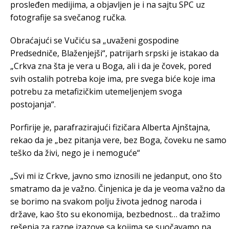
prosleđen medijima, a objavljen je i na sajtu SPC uz
fotografije sa svečanog ručka.
Obraćajući se Vučiću sa „uvaženi gospodine
Predsedniče, Blaženjejši“, patrijarh srpski je istakao da
„Crkva zna šta je vera u Boga, ali i da je čovek, pored
svih ostalih potreba koje ima, pre svega biće koje ima
potrebu za metafizičkim utemeljenjem svoga
postojanja“.
Porfirije je, parafrazirajući fizičara Alberta Ajnštajna,
rekao da je „bez pitanja vere, bez Boga, čoveku ne samo
teško da živi, nego je i nemoguće“
„Svi mi iz Crkve, javno smo iznosili ne jedanput, ono što
smatramo da je važno. Činjenica je da je veoma važno da
se borimo na svakom polju života jednog naroda i
države, kao što su ekonomija, bezbednost… da tražimo
rešenja za razne izazove sa kojima se suočavamo na