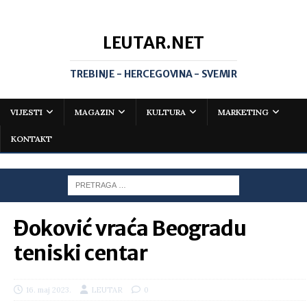
LEUTAR.NET
TREBINJE - HERCEGOVINA - SVEMIR
VIJESTI
MAGAZIN
KULTURA
MARKETING
KONTAKT
Đoković vraća Beogradu
teniski centar
16. maj 2023.
LEUTAR
0