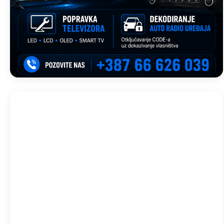
Trebinje, BA
15:49,
avg 6, 2026
34
°C
Isprekidani Oblaci
Wind Gust:
11 Km/h