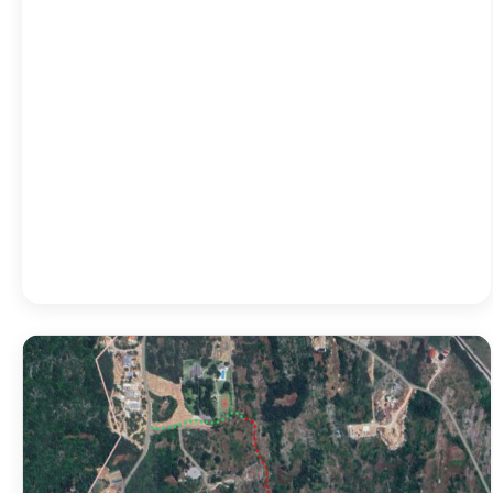
05:00
23
°
/
23
°
08:00
29
°
/
29
°
11:00
36
°
/
36
°
14:00
33
°
/
33
°
Detailed weather
Last updated: 15:40
Weather from OpenWeatherMap