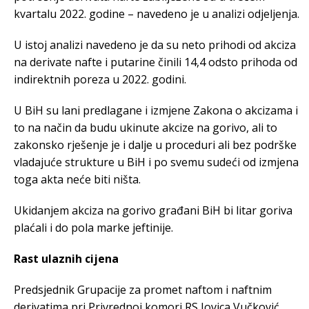
kvartalu 2022. godine – navedeno je u analizi odjeljenja.
U istoj analizi navedeno je da su neto prihodi od akciza
na derivate nafte i putarine činili 14,4 odsto prihoda od
indirektnih poreza u 2022. godini.
U BiH su lani predlagane i izmjene Zakona o akcizama i
to na način da budu ukinute akcize na gorivo, ali to
zakonsko rješenje je i dalje u proceduri ali bez podrške
vladajuće strukture u BiH i po svemu sudeći od izmjena
toga akta neće biti ništa.
Ukidanjem akciza na gorivo građani BiH bi litar goriva
plaćali i do pola marke jeftinije.
Rast ulaznih cijena
Predsjednik Grupacije za promet naftom i naftnim
derivatima pri Privrednoj komori RS Jovica Vučković