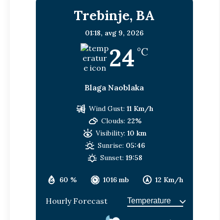
Trebinje, BA
01:18,
avg 9, 2026
24
°C
Blaga Naoblaka
Wind Gust:
11 Km/h
Clouds:
22%
Visibility:
10 km
Sunrise:
05:46
Sunset:
19:58
60 %
1016 mb
12 Km/h
Hourly Forecast