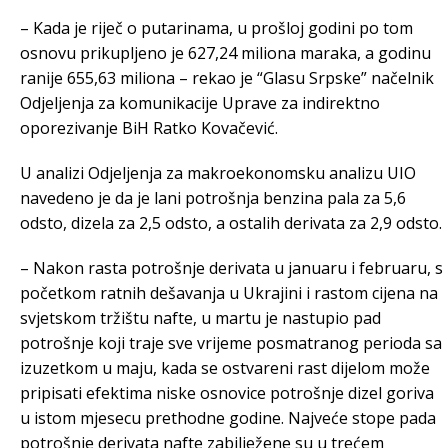
– Kada je riječ o putarinama, u prošloj godini po tom
osnovu prikupljeno je 627,24 miliona maraka, a godinu
ranije 655,63 miliona – rekao je “Glasu Srpske” načelnik
Odjeljenja za komunikacije Uprave za indirektno
oporezivanje BiH Ratko Kovačević.
U analizi Odjeljenja za makroekonomsku analizu UIO
navedeno je da je lani potrošnja benzina pala za 5,6
odsto, dizela za 2,5 odsto, a ostalih derivata za 2,9 odsto.
– Nakon rasta potrošnje derivata u januaru i februaru, s
početkom ratnih dešavanja u Ukrajini i rastom cijena na
svjetskom tržištu nafte, u martu je nastupio pad
potrošnje koji traje sve vrijeme posmatranog perioda sa
izuzetkom u maju, kada se ostvareni rast dijelom može
pripisati efektima niske osnovice potrošnje dizel goriva
u istom mjesecu prethodne godine. Najveće stope pada
potrošnje derivata nafte zabilježene su u trećem