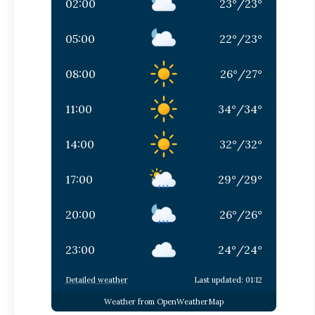
02:00
23
°
/
23
°
05:00
22
°
/
23
°
08:00
26
°
/
27
°
11:00
34
°
/
34
°
14:00
32
°
/
32
°
17:00
29
°
/
29
°
20:00
26
°
/
26
°
23:00
24
°
/
24
°
Detailed weather
Last updated: 01:12
Weather from OpenWeatherMap