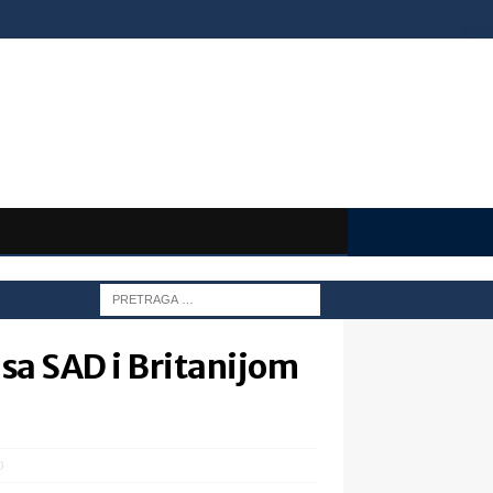
 sa SAD i Britanijom
0