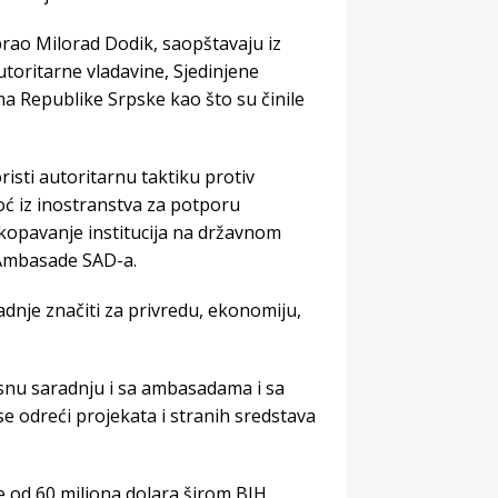
brao Milorad Dodik, saopštavaju iz
toritarne vladavine, Sjedinjene
 Republike Srpske kao što su činile
isti autoritarnu taktiku protiv
oć iz inostranstva za potporu
tkopavanje institucija na državnom
 Ambasade SAD-a.
adnje značiti za privredu, ekonomiju,
snu saradnju i sa ambasadama i sa
e odreći projekata i stranih sredstava
e od 60 miliona dolara širom BIH.