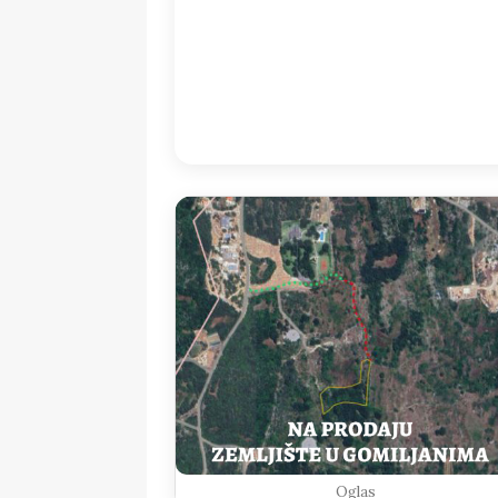
02:00
24
°
/
2
Detailed weather
Last updated: 02
Weather from OpenWeatherMap
Oglas