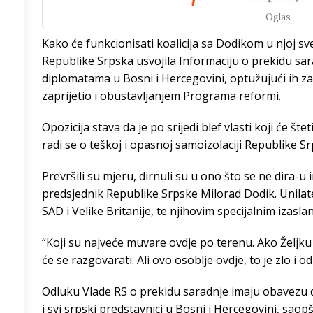
Oglas
8
°
Kako će funkcionisati koalicija sa Dodikom u njoj sve
Republike Srpska usvojila Informaciju o prekidu sar
5
°
diplomatama u Bosni i Hercegovini, optužujući ih za
zaprijetio i obustavljanjem Programa reformi.
4
°
Opozicija stava da je po srijedi blef vlasti koji će štet
radi se o teškoj i opasnoj samoizolaciji Republike Sr
4
°
Prevršili su mjeru, dirnuli su u ono što se ne dira-u 
predsjednik Republike Srpske Milorad Dodik. Unila
SAD i Velike Britanije, te njihovim specijalnim izasla
9
°
“Koji su najveće muvare ovdje po terenu. Ako Željku
će se razgovarati. Ali ovo osoblje ovdje, to je zlo i 
4
°
Odluku Vlade RS o prekidu saradnje imaju obavezu da
i svi srpski predstavnici u Bosni i Hercegovini, sao