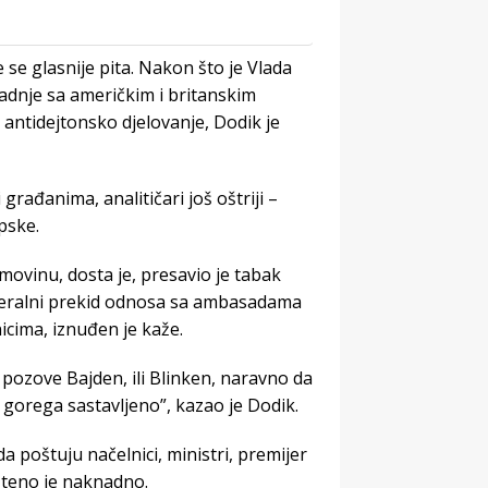
 se glasnije pita. Nakon što je Vlada
adnje sa američkim i britanskim
 antidejtonsko djelovanje, Dodik je
i građanima, analitičari još oštriji –
pske.
imovinu, dosta je, presavio je tabak
teralni prekid odnosa sa ambasadama
nicima, iznuđen je kaže.
 pozove Bajden, ili Blinken, naravno da
od gorega sastavljeno”, kazao je Dodik.
 poštuju načelnici, ministri, premijer
pšteno je naknadno.