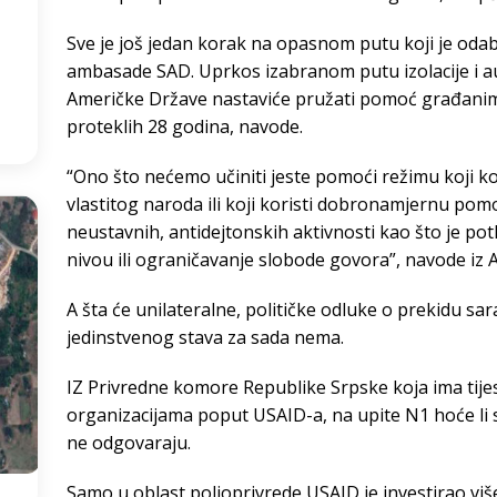
4
°
Sve je još jedan korak na opasnom putu koji je oda
ambasade SAD. Uprkos izabranom putu izolacije i au
:35
Američke Države nastaviće pružati pomoć građanima
proteklih 28 godina, navode.
“Ono što nećemo učiniti jeste pomoći režimu koji kor
vlastitog naroda ili koji koristi dobronamjernu pom
neustavnih, antidejtonskih aktivnosti kao što je po
nivou ili ograničavanje slobode govora”, navode iz
A šta će unilateralne, političke odluke o prekidu sar
jedinstvenog stava za sada nema.
IZ Privredne komore Republike Srpske koja ima tije
organizacijama poput USAID-a, na upite N1 hoće li s
ne odgovaraju.
Samo u oblast poljoprivrede USAID je investirao viš