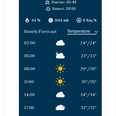
Sunrise:
05:43
Sunset:
20:01
44 %
1014 mb
8 Km/h
Hourly Forecast
02:00
24
°
/
24
°
05:00
23
°
/
23
°
08:00
29
°
/
29
°
11:00
35
°
/
35
°
14:00
34
°
/
34
°
17:00
32
°
/
32
°