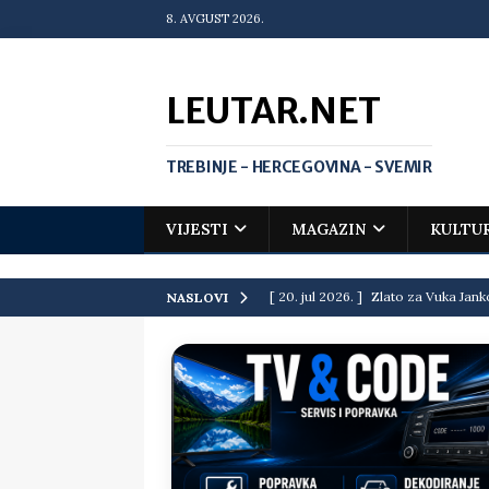
8. AVGUST 2026.
LEUTAR.NET
TREBINJE - HERCEGOVINA - SVEMIR
VIJESTI
MAGAZIN
KULTU
[ 20. jul 2026. ]
Zlato za Vuka Jank
NASLOVI
matematičkoj olimpijadi
VIJEST
[ 19. jul 2026. ]
Da li i obraz ima ci
[ 16. jul 2026. ]
Mile će da ti oprost
[ 16. jul 2026. ]
Krediti i dugovi El
[ 15. jul 2026. ]
Politički potres u 