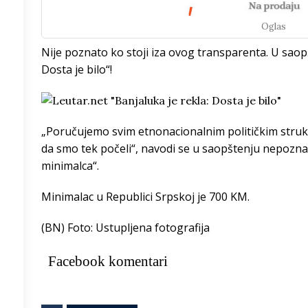
Oglas
/h
Nije poznato ko stoji iza ovog transparenta. U saopš
Dosta je bilo“!
0
°
9
°
„Poručujemo svim etnonacionalnim političkim struktu
da smo tek počeli“, navodi se u saopštenju nepozn
8
°
minimalca“.
Minimalac u Republici Srpskoj je 700 KM.
4
°
(BN) Foto: Ustupljena fotografija
3
°
Facebook komentari
8
°
5
°