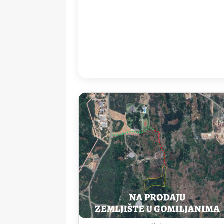
14:00
33
°
/
3
Detailed weather
Last updated: 16
Weather from OpenWeatherMap