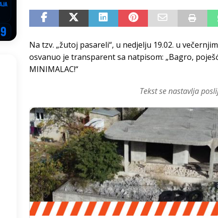
EGOVINA
o!
REPUBLIKA SRPSKA
Na tzv. „žutoj pasareli“, u nedjelju 19.02. u večernj
 u sukobu, pogotovo nisu zbog Eleka
LIČNI STAV
osvanuo je transparent sa natpisom: „Bagro, poješć
ve im prepustimo, ostaće nam samo siledžije i tišina
BOSNA I
MINIMALAC!“
Tekst se nastavlja posli
 računi
REPUBLIKA SRPSKA
onačelnik Splita, Željko Kerum
SVIJET