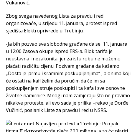
Vukanović.
Zbog svega navedenog Lista za pravdu i red
organizovaće, u srijedu 11. januara, protest ispred
sjedišta Elektroprivrede u Trebinju.
-Ja bih pozvao sve slobodne građane da se 11. januara
u 12:00 časova okupe ispred ERS-a. Blok tarifa je
neustavna i nezakonita, jer za istu robu ne možemo
plaćati različitu cijenu. Pozivam građane da kažemo
„Dosta je jarmu i sramnim poskupljenjima“ , a onima koji
će ostati na kafi želim da poručim da će im sa
poskupljenjem struje poskupiti i ta kafa i sve osnovne
životne namirnice. Mnogi nam zamjeraju što ne pravimo
nikakve proteste, ali evo sada je prilika –rekao je Đorđe
Vučinić, poslanik Liste za pravdu i red u NSRS.