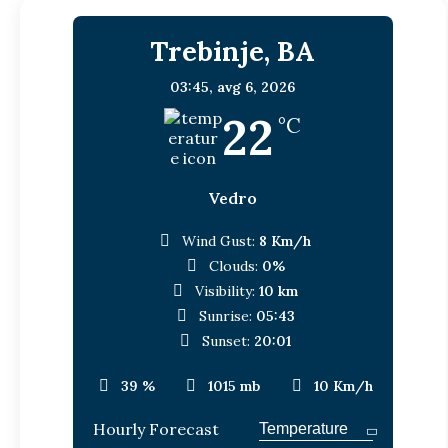
Trebinje, BA
03:45,
avg 6, 2026
22
°C
Vedro
Wind Gust:
8 Km/h
Clouds:
0%
Visibility:
10 km
Sunrise:
05:43
Sunset:
20:01
39 %
1015 mb
10 Km/h
Hourly Forecast