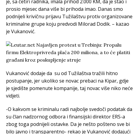
je, sa četiri radnika, imala prihod 2.000 KM, da je stao i
prosio mjesec dana više bi prihoda imao. Danas smo
podnijeli krivičnu prijavu Tužilaštvu protiv organizovane
kriminalne grupe koju predvodi Milorad Dodik. – kazao
je Vukanović.
Vukanović dodaje da su od Tužilaštva tražili hitno
postupanje, jer ukoliko se novac prebaci na Kipar, gdje
je sjedište pomenute kompanije, taj novac više niko neće
vidjeti.
-O kakvom se kriminalu radi najbolje svedoči podatak da
su član nadzornog odbora i finansijski direktor ERS-a
zbog toga podnijeli ostavke. Da je nešto pošteno sve bi
bilo javno i transparentno- rekao je Vukanović dodajući