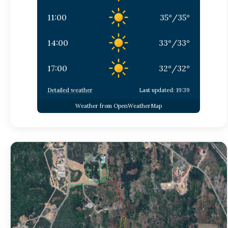
11:00
35
°
/
35
°
14:00
33
°
/
33
°
17:00
32
°
/
32
°
Detailed weather
Last updated: 19:39
Weather from OpenWeatherMap