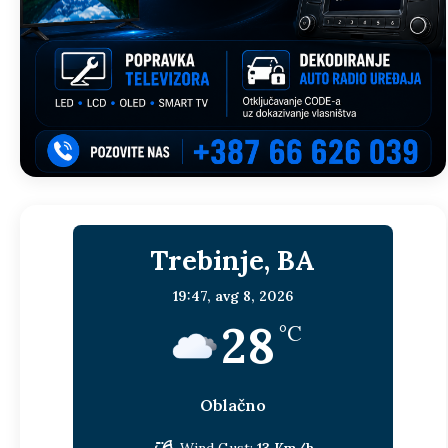
Trebinje, BA
19:47,
avg 8, 2026
28
°C
Oblačno
Wind Gust:
13 Km/h