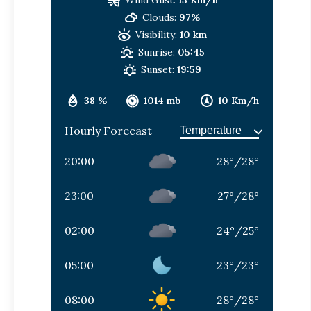
Clouds:
97%
Visibility:
10 km
Sunrise:
05:45
Sunset:
19:59
38 %
1014 mb
10 Km/h
Hourly Forecast
20:00
28
°
/
28
°
23:00
27
°
/
28
°
02:00
24
°
/
25
°
05:00
23
°
/
23
°
08:00
28
°
/
28
°