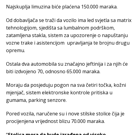
Najskuplja limuzina biće plaćena 150.000 maraka.
Od dobavljača se traži da vozilo ima led svjetla sa matrix
tehnologijom, sjedišta sa lumbalnom podrškom,
zatamljena stakla, sistem za upozorenje o napuštanju
vozne trake i asistencijom upravljanja te brojnu drugu
opremu.
Ostala dva automobila su značajno jeftinija i za njih će
biti izdvojeno 70, odnosno 65.000 maraka.
Moraju da posjeduju pogon na sva četiri točka, kožni
mjenjač, sistem elektronske kontrole pritiska u
gumama, parking senzore.
Pored vozila, naručene su i nove stilske stolice čija je
procijenjena vrijednost blizu 70.000 maraka.
“
Stolica mora da bude izrađena od visoko