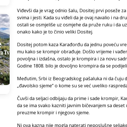
Viđevši da je vrag odnio šalu, Dositej prvi poseže za
svima i jesti. Kada su viđeli da je ovaj navalio i na dru
ostali se osmjeliše uz osmjehe da pruže ruku i da 
onako kako je to činio veliki Dositej.
Dositej potom kaza Karađorđu da jednu poveću vreću
mu kako se krompir obrađuje. Došlo vrijeme i vađenj
povoljna i izdašna, ostalo je krompira i za novu sadn
Godine 1808. bilo je dovoljno krompira da se podijel
Međutim, Srbi iz Beogradskog pašaluka ni da čuju 
„đavolsko sjeme“ o kome su se već uveliko raspreda
Čuvši da seljaci odbijaju da prime i sade krompir, Ka
da se ima svako kazniti javnim bičevanjem sa deset
preuzme krompir i njegovo sjeme.
Ni ova kazna nije mogla naterati neposlušne seljake