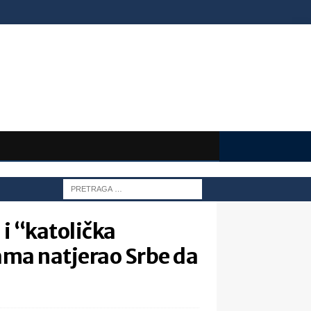
 i “katolička
ama natjerao Srbe da