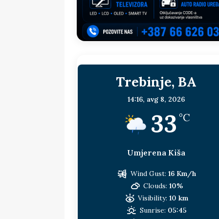
sljedeća meta!?
BOSNA I HERC
[ 14. jul 2026. ]
Budimiru je jako ža
[ 13. jul 2026. ]
Dodik i Vučić nisu
[ 11. jul 2026. ]
Ako se povučemo i s
Trebinje, BA
HERCEGOVINA
[ 9. jul 2026. ]
RTRS-u blokirani svi
14:16,
avg 8, 2026
33
[ 30. jul 2026. ]
Uhapšen bivši grad
°C
Umjerena Kiša
Wind Gust:
16 Km/h
Clouds:
10%
Visibility:
10 km
Sunrise:
05:45