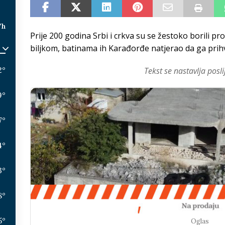
/h
Prije 200 godina Srbi i crkva su se žestoko borili pr
biljkom, batinama ih Karađorđe natjerao da ga prih
2
°
Tekst se nastavlja posli
9
°
7
°
4
°
3
°
8
°
5
°
Oglas