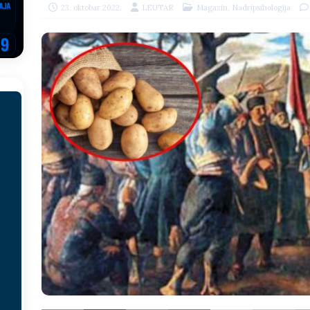
,
23. oktobar 2022.
LEUTAR
Magazin
Nadripsihologija
EGOVINA
o!
REPUBLIKA SRPSKA
 u sukobu, pogotovo nisu zbog Eleka
LIČNI STAV
ve im prepustimo, ostaće nam samo siledžije i tišina
BOSNA I
 računi
REPUBLIKA SRPSKA
onačelnik Splita, Željko Kerum
SVIJET