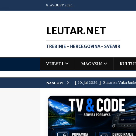
8. AVGUST 2026.
LEUTAR.NET
TREBINJE - HERCEGOVINA - SVEMIR
VIJESTI
MAGAZIN
KULTU
[ 20. jul 2026. ]
Zlato za Vuka Jank
NASLOVI
matematičkoj olimpijadi
VIJEST
[ 19. jul 2026. ]
Da li i obraz ima ci
[ 16. jul 2026. ]
Mile će da ti oprost
[ 16. jul 2026. ]
Krediti i dugovi El
[ 15. jul 2026. ]
Politički potres u 