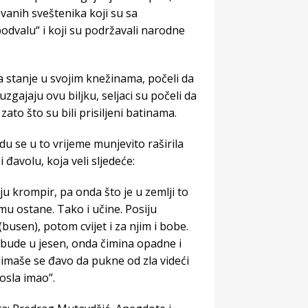
anih sveštenika koji su sa
odvalu“ i koji su podržavali narodne
 stanje u svojim knežinama, počeli da
zgajaju ovu biljku, seljaci su počeli da
ato što su bili prisiljeni batinama.
du se u to vrijeme munjevito raširila
đavolu, koja veli sljedeće:
u krompir, pa onda što je u zemlji to
mu ostane. Tako i učine. Posiju
busen), potom cvijet i za njim i bobe.
 bude u jesen, onda čimina opadne i
dimaše se đavo da pukne od zla videći
osla imao”.