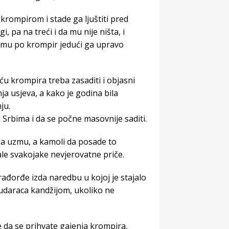
 krompirom i stade ga ljuštiti pred
gi, pa na treći i da mu nije ništa, i
uzmu po krompir jedući ga upravo
 krompira treba zasaditi i objasni
a usjeva, a kako je godina bila
ju.
i Srbima i da se počne masovnije saditi.
da uzmu, a kamoli da posade to
le svakojake nevjerovatne priče.
rađorđe izda naredbu u kojoj je stajalo
 udaraca kandžijom, ukoliko ne
 da se prihvate gajenja krompira,