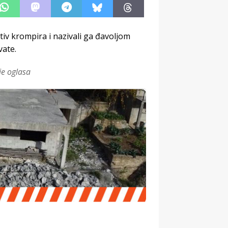
otiv krompira i nazivali ga đavoljom
vate.
je oglasa