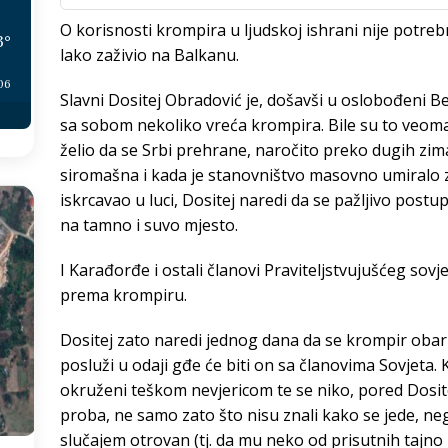
O korisnosti krompira u ljudskoj ishrani nije potre
3
°
lako zaživio na Balkanu.
:06
Slavni Dositej Obradović je, došavši u oslobođeni 
sa sobom nekoliko vreća krompira. Bile su to veoma 
želio da se Srbi prehrane, naročito preko dugih zima
siromašna i kada je stanovništvo masovno umiralo 
iskrcavao u luci, Dositej naredi da se pažljivo post
na tamno i suvo mjesto.
I Karađorđe i ostali članovi Praviteljstvujušćeg sovje
prema krompiru.
Dositej zato naredi jednog dana da se krompir obar
posluži u odaji gđe će biti on sa članovima Sovjeta.
okruženi teškom nevjericom te se niko, pored Dosit
proba, ne samo zato što nisu znali kako se jede, neg
slučajem otrovan (tj. da mu neko od prisutnih tajno n