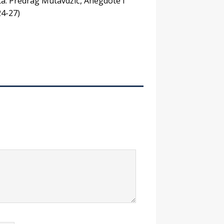
a: Predrag Mutavdžić, Anegdote i
24-27)