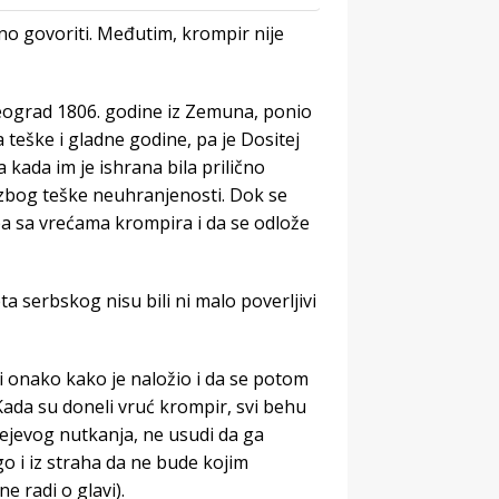
bno govoriti. Međutim, krompir nije
Beograd 1806. godine iz Zemuna, ponio
teške i gladne godine, pa je Dositej
 kada im je ishrana bila prilično
zbog teške neuhranjenosti. Dok se
upa sa vrećama krompira i da se odlože
ta serbskog nisu bili ni malo poverljivi
i onako kako je naložio i da se potom
 Kada su doneli vruć krompir, svi behu
ejevog nutkanja, ne usudi da ga
o i iz straha da ne bude kojim
e radi o glavi).