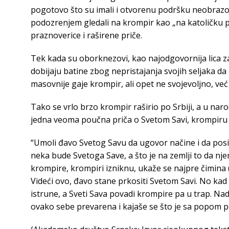
pogotovo što su imali i otvorenu podršku neobrazov
podozrenjem gledali na krompir kao „na katoličku p
praznoverice i raširene priče.
Tek kada su oborknezovi, kao najodgovornija lica za
dobijaju batine zbog nepristajanja svojih seljaka da u
masovnije gaje krompir, ali opet ne svojevoljno, već z
Tako se vrlo brzo krompir raširio po Srbiji, a u naro
jedna veoma poučna priča o Svetom Savi, krompiru i 
“Umoli đavo Svetog Savu da ugovor načine i da posij
neka bude Svetoga Save, a što je na zemlji to da nje
krompire, krompiri izniknu, ukaže se najpre čimina (
Videći ovo, đavo stane prkositi Svetom Savi. No kad
istrune, a Sveti Sava povadi krompire pa u trap. Na
ovako sebe prevarena i kajaše se što je sa popom p