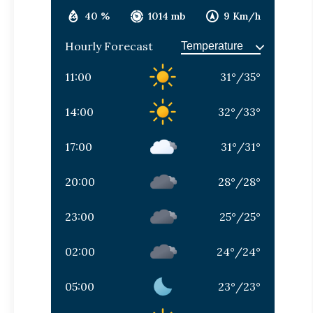
40 %
1014 mb
9 Km/h
Hourly Forecast
11:00
31
°
/
35
°
14:00
32
°
/
33
°
17:00
31
°
/
31
°
20:00
28
°
/
28
°
23:00
25
°
/
25
°
02:00
24
°
/
24
°
05:00
23
°
/
23
°