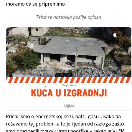
moramo da se pripremimo.
Tekst se nastavlja poslije oglasa
Oglas
Pričali smo o energetskoj krizi, nafti, gasu… Kako da
rešavamo taj problem, a to je i jedan od razloga zašto
smo obezbedili ovakvu vrstu podrške – rekao je Vučić