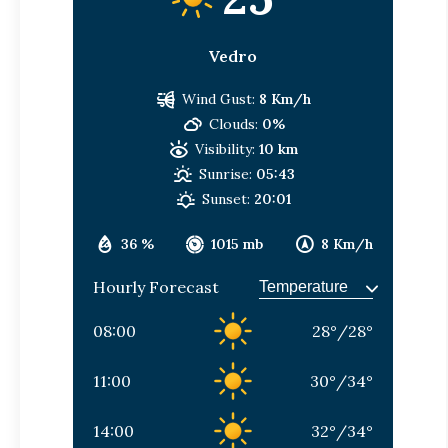
Vedro
Wind Gust:
8 Km/h
Clouds:
0%
Visibility:
10 km
Sunrise:
05:43
Sunset:
20:01
36 %
1015 mb
8 Km/h
Hourly Forecast
08:00
28
°
/
28
°
11:00
30
°
/
34
°
14:00
32
°
/
34
°