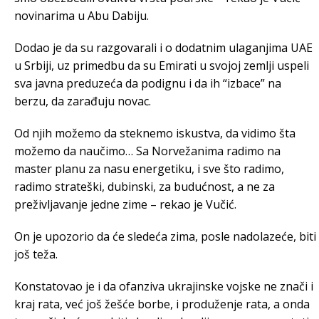
novinarima u Abu Dabiju.
Dodao je da su razgovarali i o dodatnim ulaganjima UAE
u Srbiji, uz primedbu da su Emirati u svojoj zemlji uspeli
sva javna preduzeća da podignu i da ih “izbace” na
berzu, da zarađuju novac.
Od njih možemo da steknemo iskustva, da vidimo šta
možemo da naučimo… Sa Norvežanima radimo na
master planu za nasu energetiku, i sve što radimo,
radimo strateški, dubinski, za budućnost, a ne za
preživljavanje jedne zime – rekao je Vučić.
On je upozorio da će sledeća zima, posle nadolazeće, biti
još teža.
Konstatovao je i da ofanziva ukrajinske vojske ne znači i
kraj rata, već još žešće borbe, i produženje rata, a onda