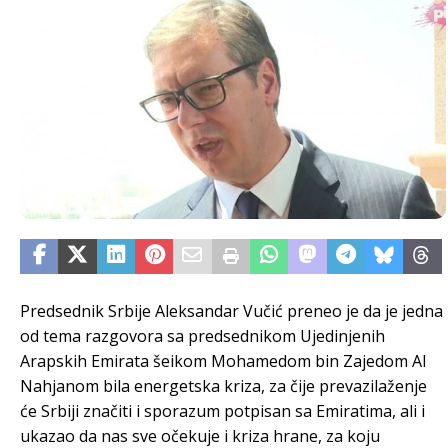
Predsednik Srbije Aleksandar Vučić preneo je da je jedna
od tema razgovora sa predsednikom Ujedinjenih
Arapskih Emirata šeikom Mohamedom bin Zajedom Al
Nahjanom bila energetska kriza, za čije prevazilaženje
će Srbiji značiti i sporazum potpisan sa Emiratima, ali i
ukazao da nas sve očekuje i kriza hrane, za koju