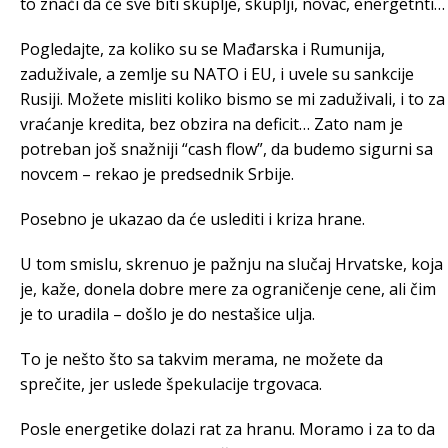
to znači da će sve biti skuplje, skuplji, novac, energetnti…
Pogledajte, za koliko su se Mađarska i Rumunija,
zaduživale, a zemlje su NATO i EU, i uvele su sankcije
Rusiji. Možete misliti koliko bismo se mi zaduživali, i to za
vraćanje kredita, bez obzira na deficit… Zato nam je
potreban još snažniji “cash flow”, da budemo sigurni sa
novcem – rekao je predsednik Srbije.
Posebno je ukazao da će uslediti i kriza hrane.
U tom smislu, skrenuo je pažnju na slučaj Hrvatske, koja
je, kaže, donela dobre mere za ograničenje cene, ali čim
je to uradila – došlo je do nestašice ulja.
To je nešto što sa takvim merama, ne možete da
sprečite, jer uslede špekulacije trgovaca.
Posle energetike dolazi rat za hranu. Moramo i za to da