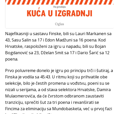
Oglas
Najefikasniji u sastavu Finske, bili su Lauri Markanen sa
43, Sasu Salin sa 17 i Edon Madžuni sa 16 poena. Kod
Hrvatske, raspoloženi za igru u napadu, bili su Bojan
Bogdanović sa 23, Dželan Smit sa 17 i Dario Šarić sa 12
poena.
Prvo poluvreme donelo je igru po principu trči i šutiraj, a
Finska je vodila sa 45:43. U ritmu koji su prihvatile obe
selekcije, bilo je čestih promena u vođstvu, poeni su se
nizali u serijama, a od stava selektora Hrvatske, Damira
Mulaomerovića, da će čvrstom odbranom zaustaviti
tranziciju, sprečiti šut za tri poena i revanširati se
Fincima za eliminaciju sa Mundobasketa, već u prvoj fazi