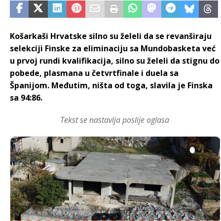
Košarkaši Hrvatske silno su želeli da se revanširaju
selekciji Finske za eliminaciju sa Mundobasketa već
u prvoj rundi kvalifikacija, silno su želeli da stignu do
pobede, plasmana u četvrtfinale i duela sa
Španijom. Međutim, ništa od toga, slavila je Finska
sa 94:86.
Tekst se nastavlja poslije oglasa