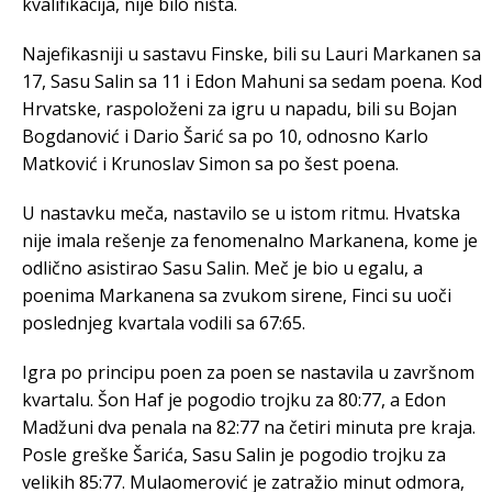
kvalifikacija, nije bilo ništa.
Najefikasniji u sastavu Finske, bili su Lauri Markanen sa
17, Sasu Salin sa 11 i Edon Mahuni sa sedam poena. Kod
Hrvatske, raspoloženi za igru u napadu, bili su Bojan
Bogdanović i Dario Šarić sa po 10, odnosno Karlo
Matković i Krunoslav Simon sa po šest poena.
U nastavku meča, nastavilo se u istom ritmu. Hvatska
nije imala rešenje za fenomenalno Markanena, kome je
odlično asistirao Sasu Salin. Meč je bio u egalu, a
poenima Markanena sa zvukom sirene, Finci su uoči
poslednjeg kvartala vodili sa 67:65.
Igra po principu poen za poen se nastavila u završnom
kvartalu. Šon Haf je pogodio trojku za 80:77, a Edon
Madžuni dva penala na 82:77 na četiri minuta pre kraja.
Posle greške Šarića, Sasu Salin je pogodio trojku za
velikih 85:77. Mulaomerović je zatražio minut odmora,