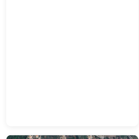
05:00
23
°
/
23
°
08:00
29
°
/
29
°
11:00
35
°
/
35
°
14:00
34
°
/
34
°
17:00
32
°
/
32
°
20:00
30
°
/
30
°
Detailed weather
Last updated: 22:18
Weather from OpenWeatherMap