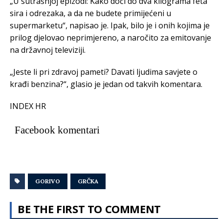
„U sutrašnjoj epizodi: Kako doći do dva kilograma feta
sira i odrezaka, a da ne budete primijećeni u
supermarketu“, napisao je. Ipak, bilo je i onih kojima je
prilog djelovao neprimjereno, a naročito za emitovanje
na državnoj televiziji.
„Jeste li pri zdravoj pameti? Davati ljudima savjete o
krađi benzina?“, glasio je jedan od takvih komentara.
INDEX HR
Facebook komentari
GORIVO
GRČKA
BE THE FIRST TO COMMENT