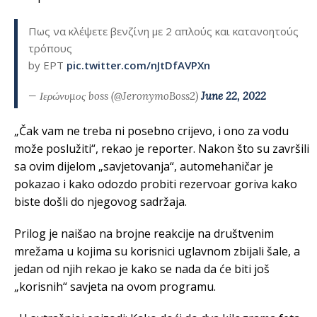
Πως να κλέψετε βενζίνη με 2 απλούς και κατανοητούς
τρόπους
by ΕΡΤ
pic.twitter.com/nJtDfAVPXn
— Ιερώνυμος boss (@JeronymoBoss2)
June 22, 2022
„Čak vam ne treba ni posebno crijevo, i ono za vodu
može poslužiti“, rekao je reporter. Nakon što su završili
sa ovim dijelom „savjetovanja“, automehaničar je
pokazao i kako odozdo probiti rezervoar goriva kako
biste došli do njegovog sadržaja.
Prilog je naišao na brojne reakcije na društvenim
mrežama u kojima su korisnici uglavnom zbijali šale, a
jedan od njih rekao je kako se nada da će biti još
„korisnih“ savjeta na ovom programu.