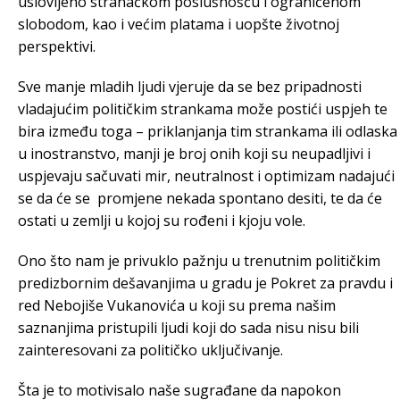
uslovljeno stranačkom poslušnošću i ograničenom
slobodom, kao i većim platama i uopšte životnoj
perspektivi.
Sve manje mladih ljudi vjeruje da se bez pripadnosti
vladajućim političkim strankama može postići uspjeh te
bira između toga – priklanjanja tim strankama ili odlaska
u inostranstvo, manji je broj onih koji su neupadljivi i
uspjevaju sačuvati mir, neutralnost i optimizam nadajući
se da će se promjene nekada spontano desiti, te da će
ostati u zemlji u kojoj su rođeni i kjoju vole.
Ono što nam je privuklo pažnju u trenutnim političkim
predizbornim dešavanjima u gradu je Pokret za pravdu i
red Nebojiše Vukanovića u koji su prema našim
saznanjima pristupili ljudi koji do sada nisu nisu bili
zainteresovani za političko uključivanje.
Šta je to motivisalo naše sugrađane da napokon