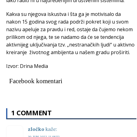
lako raditi ni u najuređenijim društvenim sistemima.
Kakva su njegova iskustva i šta ga je motivisalo da
nakon 15 godina svog rada podrži pokret koji u svom
nazivu apeluje za pravdu i red, ostaje da čujemo nekom
prilikom od njega, te se nadamo da će se tendencija
aktivnijeg uključivanja tzv. „nestranačkih ljudi“ u aktivno
kreiranje životnog ambijenta u našem gradu proširiti.
Izvor: Drina Media
Facebook komentari
1 COMMENT
zloćko
kaže:
30. JUN 2022. U 08:52