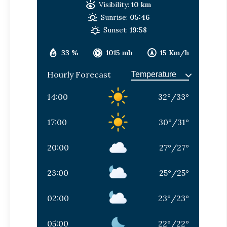
Visibility:
10 km
Sunrise:
05:46
Sunset:
19:58
33 %
1015 mb
15 Km/h
Hourly Forecast
14:00
32
°
/
33
°
17:00
30
°
/
31
°
20:00
27
°
/
27
°
23:00
25
°
/
25
°
02:00
23
°
/
23
°
05:00
22
°
/
22
°