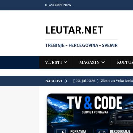
8. AVGUST 2026.
LEUTAR.NET
TREBINJE - HERCEGOVINA - SVEMIR
VIJESTI
MAGAZIN
KULTU
[ 20. jul 2026. ]
Zlato za Vuka Jank
NASLOVI
matematičkoj olimpijadi
VIJEST
[ 19. jul 2026. ]
Da li i obraz ima ci
[ 16. jul 2026. ]
Mile će da ti oprost
[ 16. jul 2026. ]
Krediti i dugovi El
[ 15. jul 2026. ]
Politički potres u 