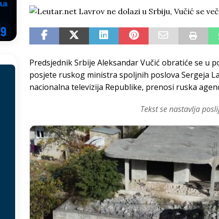
EGOVINA
o!
REPUBLIKA SRPSKA
 u sukobu, pogotovo nisu zbog Eleka
LIČNI STAV
Predsjednik Srbije Aleksandar Vučić obratiće se u po
ve im prepustimo, ostaće nam samo siledžije i tišina
BOSNA I
posjete ruskog ministra spoljnih poslova Sergeja L
nacionalna televizija Republike, prenosi ruska agenc
 računi
REPUBLIKA SRPSKA
Tekst se nastavlja posli
onačelnik Splita, Željko Kerum
SVIJET