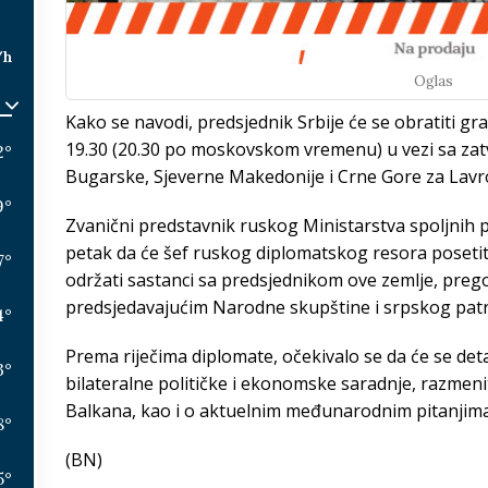
/h
Oglas
Kako se navodi, predsjednik Srbije će se obratiti g
19.30 (20.30 po moskovskom vremenu) u vezi sa za
2
°
Bugarske, Sjeverne Makedonije i Crne Gore za Lavrovl
9
°
Zvanični predstavnik ruskog Ministarstva spoljnih 
petak da će šef ruskog diplomatskog resora posetiti
7
°
održati sastanci sa predsjednikom ove zemlje, prego
predsjedavajućim Narodne skupštine i srpskog patr
4
°
Prema riječima diplomate, očekivalo se da će se det
3
°
bilateralne političke i ekonomske saradnje, razmeniti
Balkana, kao i o aktuelnim međunarodnim pitanjima,
8
°
(BN)
5
°