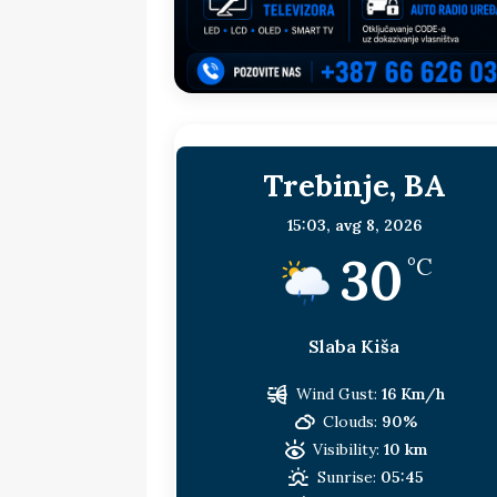
sljedeća meta!?
BOSNA I HERC
[ 14. jul 2026. ]
Budimiru je jako ža
[ 13. jul 2026. ]
Dodik i Vučić nisu
[ 11. jul 2026. ]
Ako se povučemo i s
Trebinje, BA
HERCEGOVINA
[ 9. jul 2026. ]
RTRS-u blokirani svi
15:03,
avg 8, 2026
30
[ 30. jul 2026. ]
Uhapšen bivši grad
°C
Slaba Kiša
Wind Gust:
16 Km/h
Clouds:
90%
Visibility:
10 km
Sunrise:
05:45