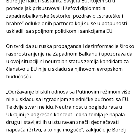
Borelj je nakon sastanka Savjeta EU, kojem su u
ponedeljak prisustvovali i šefovi diplomatija
zapadnobalkanske šestorke, pozdravio „strateške i
hrabre“ odluke onih partnera koji su se u potpunosti
uskladili sa spoljnom politikom i sankcijama EU.
On tvrdi da su ruska propaganda i dezinformacije široko
rasprostranjenje na Zapadnom Balkanu i upozorava da
u ovoj situaciji ni neutralan status zemlja kandidata za
članstvo u EU nije u skladu sa njihovom evropskom
budućošću.
„Održavanje bliskih odnosa sa Putinovim režimom više
nije u skladu sa izgradnjom zajedničke bućnosti sa EU.
Te dvije stvari ne idu. Neutralnost u pogledu rata u
Ukrajini je pogrešan koncept. Jedna zemlja je napala
drugu i stavljati ih u istu ravan znači izjednačavati
napdača i žrtvu, a to nije moguće“, zaključio je Borelj.