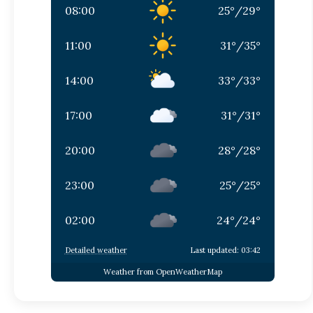
08:00
25
°
/
29
°
11:00
31
°
/
35
°
14:00
33
°
/
33
°
17:00
31
°
/
31
°
20:00
28
°
/
28
°
23:00
25
°
/
25
°
02:00
24
°
/
24
°
Detailed weather
Last updated: 03:42
Weather from OpenWeatherMap