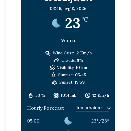
03:46,
avg 8, 2026
23
°C
Vedro
Wind Gust:
12 Km/h
Clouds:
8%
Visibility:
10 km
Sunrise:
05:45
Sunset:
19:59
53 %
1014 mb
12 Km/h
Hourly Forecast
05:00
23
°
/
23
°