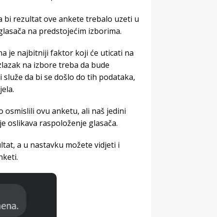
bi rezultat ove ankete trebalo uzeti u
glasača na predstojećim izborima.
 najbitniji faktor koji će uticati na
izlazak na izbore treba da bude
 služe da bi se došlo do tih podataka,
ela.
osmislili ovu anketu, ali naš jedini
oje oslikava raspoloženje glasača.
at, a u nastavku možete vidjeti i
keti.