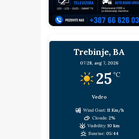
sljedeća meta!?
BOSNA I HERC
[ 14. jul 2026. ]
Budimiru je jako ža
[ 13. jul 2026. ]
Dodik i Vučić nisu
[ 11. jul 2026. ]
Ako se povučemo i s
Trebinje, BA
HERCEGOVINA
[ 9. jul 2026. ]
RTRS-u blokirani svi
07:28,
avg 7, 2026
25
[ 30. jul 2026. ]
Uhapšen bivši grad
°C
Vedro
Wind Gust:
11 Km/h
Clouds:
2%
Visibility:
10 km
Sunrise:
05:44