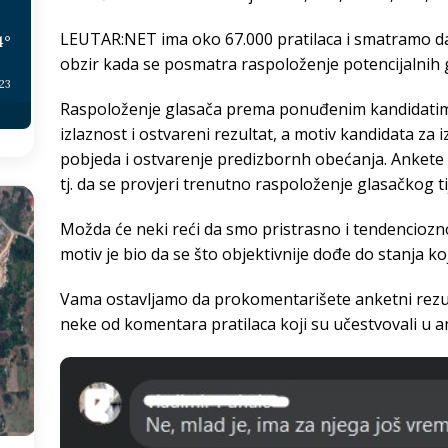
LEUTAR:NET ima oko 67.000 pratilaca i smatramo da 
4
°
obzir kada se posmatra raspoloženje potencijalnih 
:23
Raspoloženje glasača prema ponuđenim kandidatima je
izlaznost i ostvareni rezultat, a motiv kandidata za 
pobjeda i ostvarenje predizbornh obećanja. Ankete i
tj. da se provjeri trenutno raspoloženje glasačkog tij
Možda će neki reći da smo pristrasno i tendenciozno 
motiv je bio da se što objektivnije dođe do stanja k
Vama ostavljamo da prokomentarišete anketni rezult
neke od komentara pratilaca koji su učestvovali u an