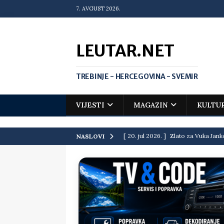
7. AVGUST 2026.
LEUTAR.NET
TREBINJE - HERCEGOVINA - SVEMIR
VIJESTI
MAGAZIN
KULTU
[ 20. jul 2026. ]
Zlato za Vuka Jank
NASLOVI
matematičkoj olimpijadi
VIJEST
[ 19. jul 2026. ]
Da li i obraz ima ci
[ 16. jul 2026. ]
Mile će da ti oprost
[ 16. jul 2026. ]
Krediti i dugovi El
[ 15. jul 2026. ]
Politički potres u 