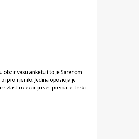
u obzir vasu anketu i to je Sarenom
i promjenilo. Jedina opozicija je
e vlast i opoziciju vec prema potrebi