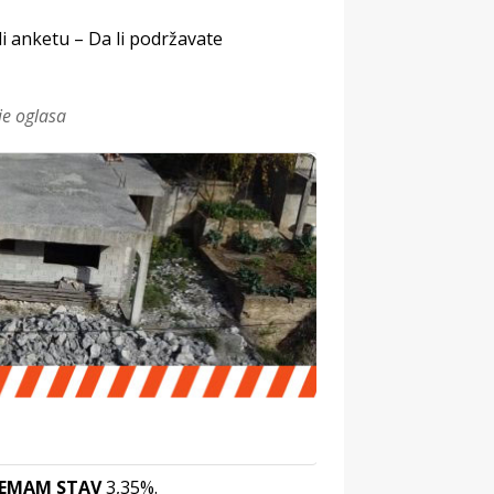
 anketu – Da li podržavate
je oglasa
EMAM STAV
3,35%.