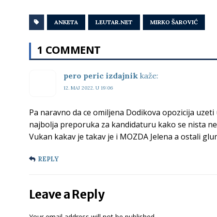
ANKETA
LEUTAR.NET
MIRKO ŠAROVIĆ
1 COMMENT
pero peric izdajnik
kaže:
12. MAJ 2022. U 19:06
Pa naravno da ce omiljena Dodikova opozicija uzeti 
najbolja preporuka za kandidaturu kako se nista ne b
Vukan kakav je takav je i MOZDA Jelena a ostali glum
REPLY
Leave a Reply
Your email address will not be published.