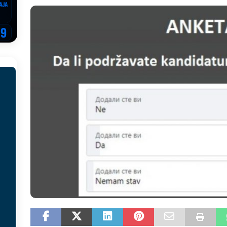
EGOVINA
o!
REPUBLIKA SRPSKA
 u sukobu, pogotovo nisu zbog Eleka
LIČNI STAV
ve im prepustimo, ostaće nam samo siledžije i tišina
BOSNA I
 računi
REPUBLIKA SRPSKA
onačelnik Splita, Željko Kerum
SVIJET