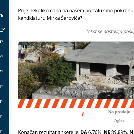
Prije nekoliko dana na našem portalu smo pokrenuli
/h
kandidaturu Mirka Šarovića?
Tekst se nastavlja posli
9
°
5
°
2
°
4
°
0
°
4
°
Oglas
4
°
Konačan rezultat ankete je:
DA
6,76%,
NE
89,89%,
N