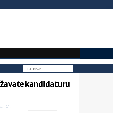
državate kandidaturu
sti
1