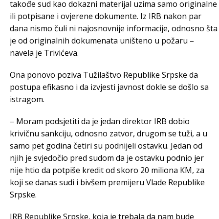
takođe sud kao dokazni materijal uzima samo originalne
ili potpisane i ovjerene dokumente. Iz IRB nakon par
dana nismo čuli ni najosnovnije informacije, odnosno šta
je od originalnih dokumenata uništeno u požaru –
navela je Trivićeva.
Ona ponovo poziva Tužilaštvo Republike Srpske da
postupa efikasno i da izvjesti javnost dokle se došlo sa
istragom.
– Moram podsjetiti da je jedan direktor IRB dobio
krivičnu sankciju, odnosno zatvor, drugom se tuži, a u
samo pet godina četiri su podnijeli ostavku. Jedan od
njih je svjedočio pred sudom da je ostavku podnio jer
nije htio da potpiše kredit od skoro 20 miliona КM, za
koji se danas sudi i bivšem premijeru Vlade Republike
Srpske.
IRB Republike Srpske, koja je trebala da nam bude