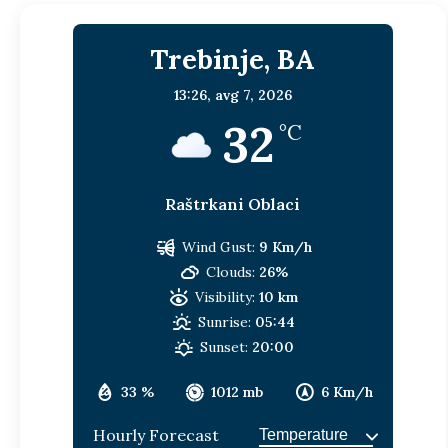
Trebinje, BA
13:26,
avg 7, 2026
32
°C
Raštrkani Oblaci
Wind Gust:
9 Km/h
Clouds:
26%
Visibility:
10 km
Sunrise:
05:44
Sunset:
20:00
33 %
1012 mb
6 Km/h
Hourly Forecast