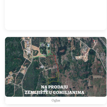
05:00
22
°
/
22
°
Detailed weather
Last updated: 05:04
Weather from OpenWeatherMap
Oglas