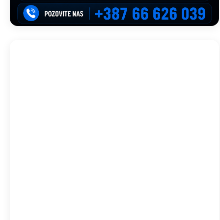
Trebinje, BA
05:10,
avg 9, 2026
22
°C
Vedro
Wind Gust:
12 Km/h
Clouds:
0%
Visibility:
10 km
Sunrise:
05:46
Sunset:
19:58