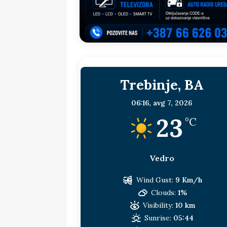
sljedeća meta!?
BOSNA I HERC
[ 14. jul 2026. ]
Budimiru je jako ža
[ 13. jul 2026. ]
Dodik i Vučić nisu
[ 11. jul 2026. ]
Ako se povučemo i s
Trebinje, BA
HERCEGOVINA
[ 9. jul 2026. ]
RTRS-u blokirani svi
06:16,
avg 7, 2026
23
[ 30. jul 2026. ]
Uhapšen bivši grad
°C
Vedro
Wind Gust:
9 Km/h
Clouds:
1%
Visibility:
10 km
Sunrise:
05:44