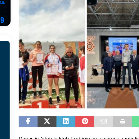
EGOVINA
o!
REPUBLIKA SRPSKA
 u sukobu, pogotovo nisu zbog Eleka
LIČNI STAV
ve im prepustimo, ostaće nam samo siledžije i tišina
BOSNA I
 računi
REPUBLIKA SRPSKA
onačelnik Splita, Željko Kerum
SVIJET
Danas je Atletski klub Trebinje imao veoma zanimljiv