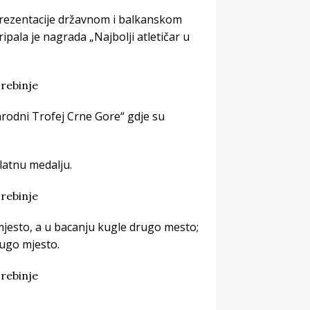
prezentacije državnom i balkanskom
ipala je nagrada „Najbolji atletičar u
rodni Trofej Crne Gore“ gdje su
zlatnu medalju.
e mjesto, a u bacanju kugle drugo mesto;
rugo mjesto.