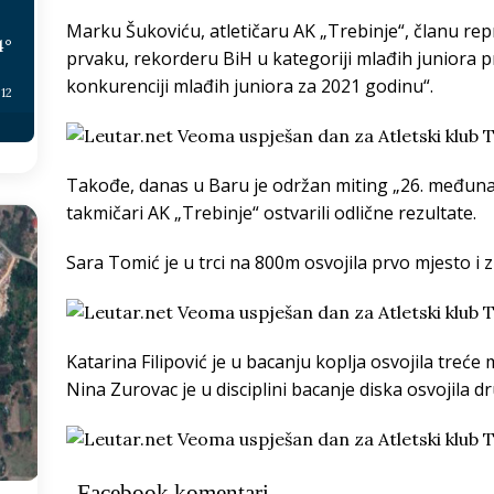
Marku Šukoviću, atletičaru AK „Trebinje“, članu re
4
°
prvaku, rekorderu BiH u kategoriji mlađih juniora pr
konkurenciji mlađih juniora za 2021 godinu“.
:12
Takođe, danas u Baru je održan miting „26. međuna
takmičari AK „Trebinje“ ostvarili odlične rezultate.
Sara Tomić je u trci na 800m osvojila prvo mjesto i 
Katarina Filipović je u bacanju koplja osvojila treć
Nina Zurovac je u disciplini bacanje diska osvojila d
Facebook komentari