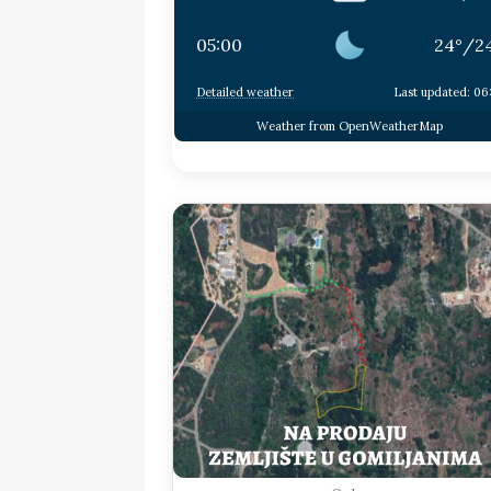
05:00
24
°
/
2
Detailed weather
Last updated: 06
Weather from OpenWeatherMap