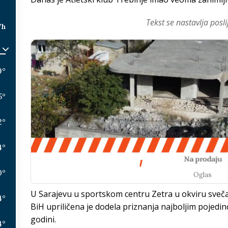
Tekst se nastavlja posli
/h
9
°
5
°
2
°
4
°
0
°
Oglas
U Sarajevu u sportskom centru Zetra u okviru sveča
4
°
BiH upriličena je dodela priznanja najboljim pojedin
godini.
4
°