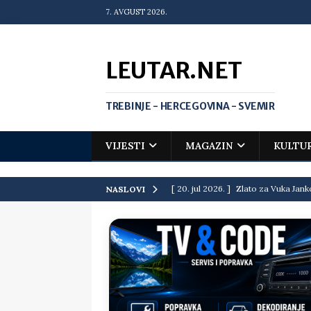
7. AVGUST 2026.
LEUTAR.NET
TREBINJE - HERCEGOVINA - SVEMIR
VIJESTI
MAGAZIN
KULTU
[ 20. jul 2026. ]
Zlato za Vuka Jank
NASLOVI
matematičkoj olimpijadi
VIJEST
[ 19. jul 2026. ]
Da li i obraz ima ci
[ 16. jul 2026. ]
Mile će da ti oprost
[ 16. jul 2026. ]
Krediti i dugovi El
[ 15. jul 2026. ]
Politički potres u 