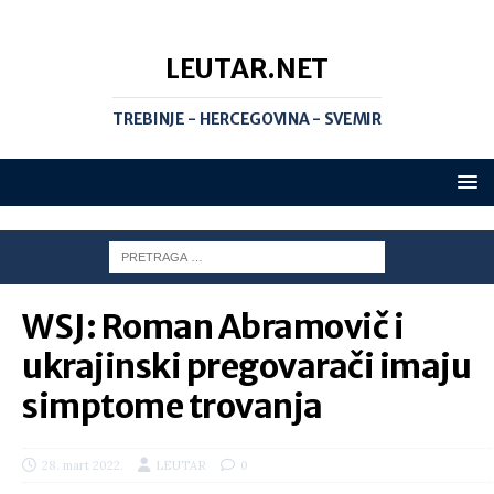
LEUTAR.NET
TREBINJE - HERCEGOVINA - SVEMIR
WSJ: Roman Abramovič i
ukrajinski pregovarači imaju
simptome trovanja
28. mart 2022.
LEUTAR
0