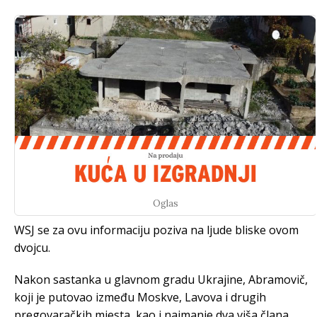
Oglas
WSJ se za ovu informaciju poziva na ljude bliske ovom
dvojcu.
Nakon sastanka u glavnom gradu Ukrajine, Abramovič,
koji je putovao između Moskve, Lavova i drugih
pregovaračkih mjesta, kao i najmanje dva viša člana