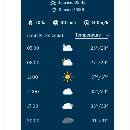
Sunrise:
05:45
Sunset:
19:59
48 %
1014 mb
14 Km/h
Hourly Forecast
05:00
23
°
/
23
°
08:00
27
°
/
29
°
11:00
37
°
/
37
°
14:00
33
°
/
33
°
17:00
33
°
/
33
°
20:00
31
°
/
31
°