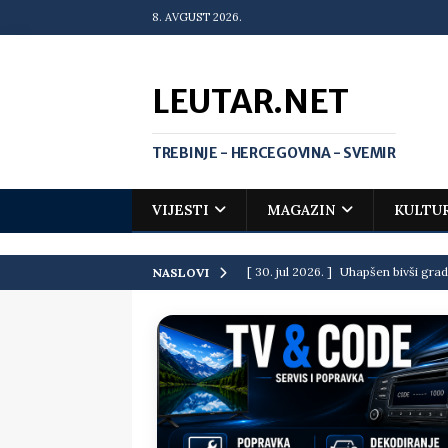
8. AVGUST 2026.
LEUTAR.NET
TREBINJE - HERCEGOVINA - SVEMIR
VIJESTI
MAGAZIN
KULTU
[ 30. jul 2026. ]
Uhapšen bivši grad
NASLOVI
[ 20. jul 2026. ]
Zlato za Vuka Jank
matematičkoj olimpijadi
VIJEST
[ 19. jul 2026. ]
Da li i obraz ima ci
[ 16. jul 2026. ]
Mile će da ti oprost
[ 16. jul 2026. ]
Krediti i dugovi El