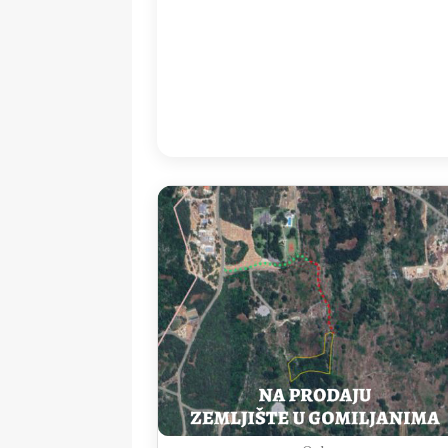
17:00
32
°
/
3
Detailed weather
Last updated: 17
Weather from OpenWeatherMap