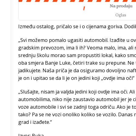
Oglas
/h
Između ostalog, pričalo se i o cijenama goriva. Dodik
„Svi možemo pomalo ugasiti automobil. Izađite u ovaj
9
°
gradskim prevozom, ima li ih? Veoma malo, ima, ali ni
srednju školu morao sam propustiti lokal, kako smo ih
8
°
oba smjera Banje Luke, četiri trake su prepune. Ne t
jadikujete. Naša priča je da osiguramo dovoljno naft
4
°
je on i upitao se da li je on jedini koji „ovdje ima oči“
3
°
„Slušajte, nisam ja valjda jedini koji ovdje ima oči. Al
automobilima, niko nije zaustavio automobil jer je c
8
°
voze automobile i svi se zadnji toga odriču. Ako je to
tako? Pa se ne vozi onoliko koliko se vozilo. Danas
5
°
grad i izađete.“
3
°
Izvor: Buka