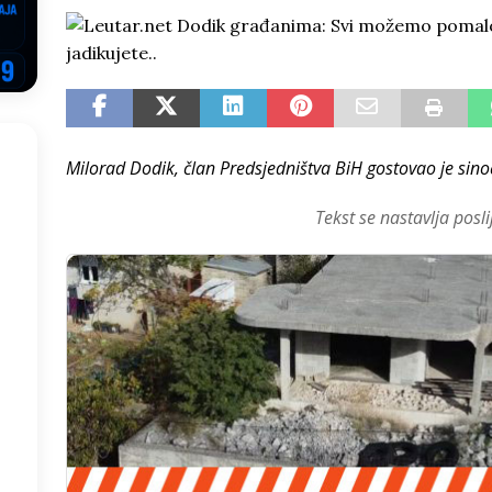
NSRS: Vukanović otkrio detalje – Stevandić krenuo na Đokića, Dodik
EGOVINA
o!
REPUBLIKA SRPSKA
 u sukobu, pogotovo nisu zbog Eleka
LIČNI STAV
Milorad Dodik, član Predsjedništva BiH gostovao je sino
ve im prepustimo, ostaće nam samo siledžije i tišina
BOSNA I
Tekst se nastavlja posli
 računi
REPUBLIKA SRPSKA