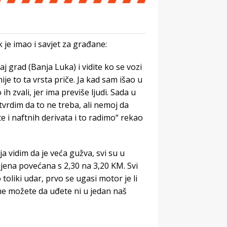
 je imao i savjet za građane:
 grad (Banja Luka) i vidite ko se vozi
je to ta vrsta priče. Ja kad sam išao u
 zvali, jer ima previše ljudi. Sada u
vrdim da to ne treba, ali nemoj da
e i naftnih derivata i to radimo“ rekao
i ja vidim da je veća gužva, svi su u
ijena povećana s 2,30 na 3,20 KM. Svi
 toliki udar, prvo se ugasi motor je li
 ne možete da uđete ni u jedan naš